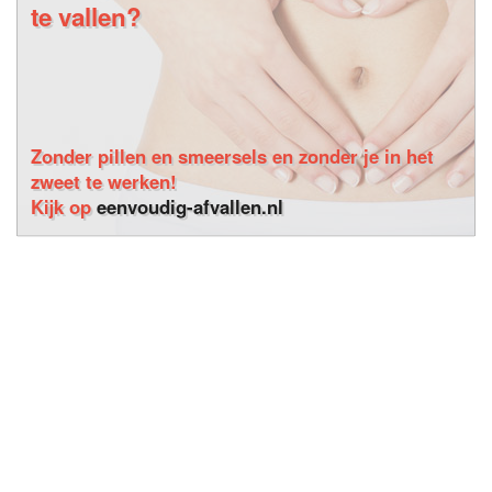
te vallen?
Zonder pillen en smeersels en zonder je in het
zweet te werken!
Kijk op
eenvoudig-afvallen.nl