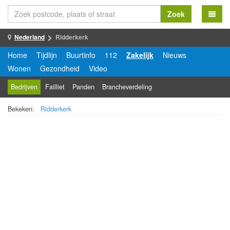
Zoek
Nederland
Ridderkerk
Home
Tijdlijn
Buurtinfo
112
Zakelijk
Nieuws
Wonen
Gezondheid
Video
Bedrijven
Failliet
Panden
Brancheverdeling
Bekeken:
Ridderkerk