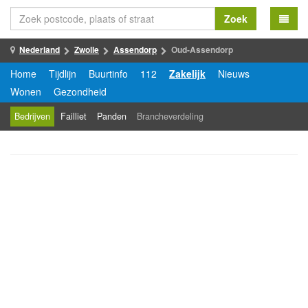
Zoek
Nederland
Zwolle
Assendorp
Oud-Assendorp
Home
Tijdlijn
Buurtinfo
112
Zakelijk
Nieuws
Wonen
Gezondheid
Bedrijven
Failliet
Panden
Brancheverdeling