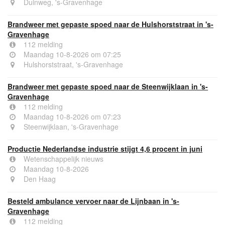
Duinweg, 's-Gravenhage
Brandweer met gepaste spoed naar de Hulshorststraat in 's-
Gravenhage
112 melding
Maandag 10-8-2026 om 07:25
Hulshorststraat, 's-Gravenhage
Brandweer met gepaste spoed naar de Steenwijklaan in 's-
Gravenhage
112 melding
Maandag 10-8-2026 om 07:23
Steenwijklaan, 's-Gravenhage
Productie Nederlandse industrie stijgt 4,6 procent in juni
Wetenschappelijk nieuws
Maandag 10-8-2026
Den Haag
Besteld ambulance vervoer naar de Lijnbaan in 's-
Gravenhage
112 melding