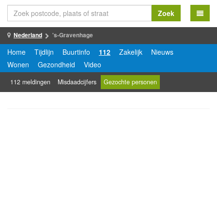
Zoek
Nederland
's-Gravenhage
Home
Tijdlijn
Buurtinfo
112
Zakelijk
Nieuws
Wonen
Gezondheid
Video
112 meldingen
Misdaadcijfers
Gezochte personen