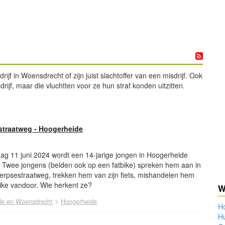
 in Woensdrecht of zijn juist slachtoffer van een misdrijf. Ook
rijf, maar die vluchtten voor ze hun straf konden uitzitten.
straatweg - Hoogerheide
ag 11 juni 2024 wordt een 14-jarige jongen in Hoogerheide
e. Twee jongens (beiden ook op een fatbike) spreken hem aan in
erpsestraatweg, trekken hem van zijn fiets, mishandelen hem
bike vandoor. Wie herkent ze?
W
>
de en Woensdrecht
Hoogerheide
H
Hu