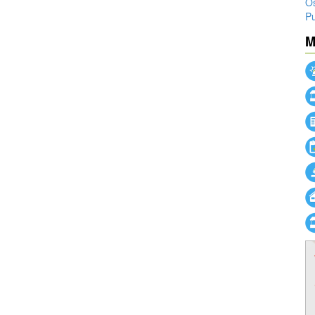
O
Pu
powered by
M