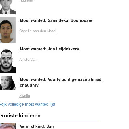
Haarlem
Most wanted: Sami Bekal Bounouare
Capelle aan den IJssel
Most wanted: Jos Leijdekkers
Amsterdam
Most wanted: Voortvluchtige nazir ahmad
chaudhry
Zwolle
kijk volledige most wanted lijst
ermiste kinderen
Vermist kind: Jan