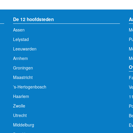
De 12 hoofdsteden
A
Assen
Me
Lelystad
Pu
Leeuwarden
M
Arnhem
Me
O
Groningen
Maastricht
Fa
's-Hertogenbosch
V
Haarlem
1
Zwolle
Po
Utrecht
Be
Middelburg
E