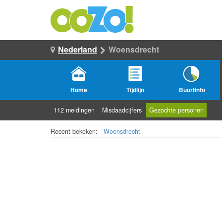
Nederland
Woensdrecht
Home
Tijdlijn
Buurtinfo
112 meldingen
Misdaadcijfers
Gezochte personen
Recent bekeken:
Woensdrecht