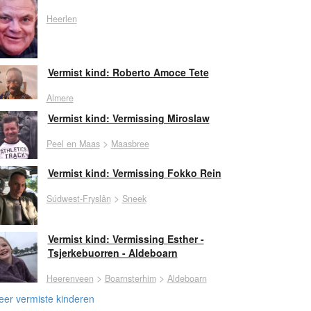
Heerlen
Vermist kind: Roberto Amoce Tete
Almere
Vermist kind: Vermissing Miroslaw
>
Peel en Maas
Maasbree
Vermist kind: Vermissing Fokko Rein
>
Súdwest-Fryslân
Sneek
Vermist kind: Vermissing Esther -
Tsjerkebuorren - Aldeboarn
>
>
Heerenveen
Boarnsterhim
Aldeboarn
er vermiste kinderen