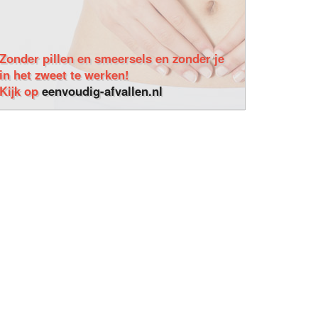
Zonder pillen en smeersels en zonder je
in het zweet te werken!
Kijk op
eenvoudig-afvallen.nl