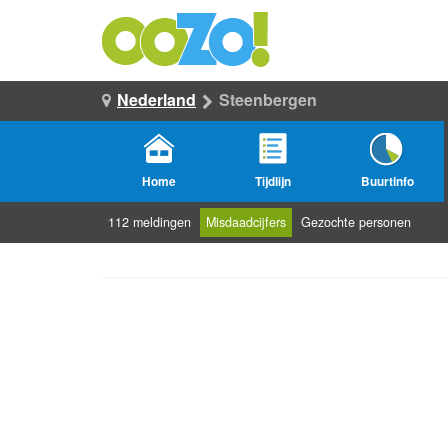
Nederland
Steenbergen
Home
Tijdlijn
Buurtinfo
112 meldingen
Misdaadcijfers
Gezochte personen