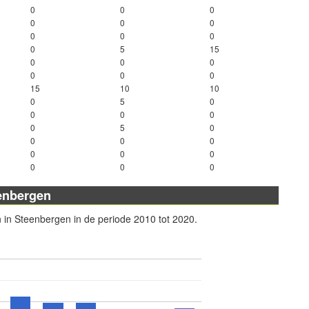
0
0
0
0
0
0
0
0
0
0
5
15
0
0
0
0
0
0
15
10
10
0
5
0
0
0
0
0
5
0
0
0
0
0
0
0
0
0
0
eenbergen
n in Steenbergen in de periode 2010 tot 2020.