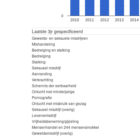
0
2010
2011
2012
2013
2014
Laatste 3jr gespecificeerd
Gewelds- en seksuele misdrijven
Mishandeling
Bedreiging en stalking
Bedreiging
Stalking
Seksueel misdrijf
Aanranding
Verkrachting
Schennis der eerbaarheid
Ontucht met minderjarige
Pornografie
Ontucht met misbruik van gezag
Seksueel misdrijf (overig)
Levensmisdrijf
Vrijheidsbeneming/gijzeling
Mensenhandel en 244 mensensmokkel
Geweldsmisdrijf (overig)