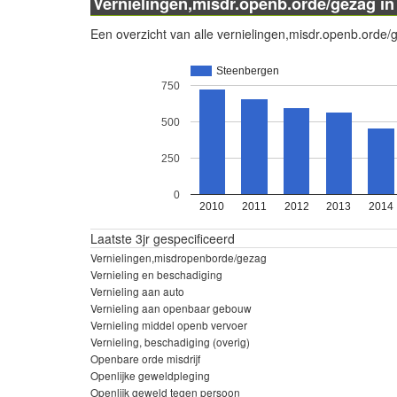
Vernielingen,misdr.openb.orde/gezag i
Een overzicht van alle vernielingen,misdr.openb.orde/
Steenbergen
750
500
250
0
2010
2011
2012
2013
2014
Laatste 3jr gespecificeerd
Vernielingen,misdropenborde/gezag
Vernieling en beschadiging
Vernieling aan auto
Vernieling aan openbaar gebouw
Vernieling middel openb vervoer
Vernieling, beschadiging (overig)
Openbare orde misdrijf
Openlijke geweldpleging
Openlijk geweld tegen persoon