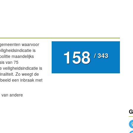
3 gemeenten waarvoor
158
ligheidsindicatie is
/ 343
politie maandelijks
sis van 75
 veiligheidsindicatie is
aliteit. Zo weegt de
rbeeld een inbraak met
te van andere
G