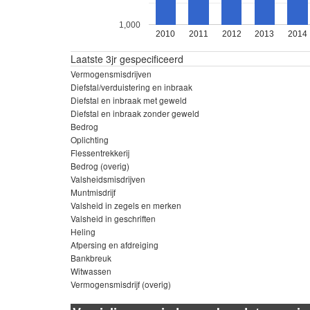
1,000
2010
2011
2012
2013
2014
Laatste 3jr gespecificeerd
Vermogensmisdrijven
Diefstal/verduistering en inbraak
Diefstal en inbraak met geweld
Diefstal en inbraak zonder geweld
Bedrog
Oplichting
Flessentrekkerij
Bedrog (overig)
Valsheidsmisdrijven
Muntmisdrijf
Valsheid in zegels en merken
Valsheid in geschriften
Heling
Afpersing en afdreiging
Bankbreuk
Witwassen
Vermogensmisdrijf (overig)