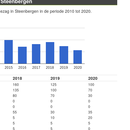
n Steenbergen
gezag in Steenbergen in de periode 2010 tot 2020.
2015
2016
2017
2018
2019
2020
2018
2019
2020
160
125
100
135
100
70
80
70
30
0
0
0
0
0
0
55
30
35
5
10
20
5
5
5
5
5
0