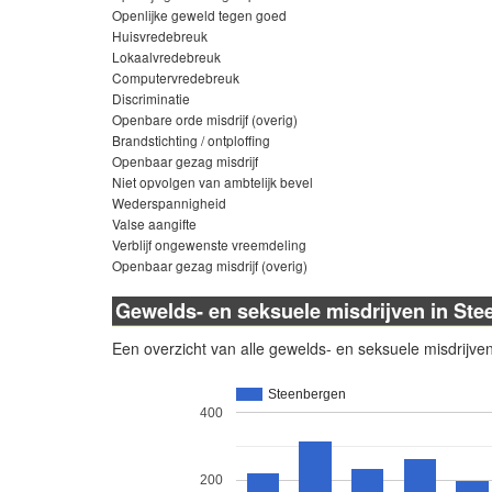
Openlijke geweld tegen goed
Huisvredebreuk
Lokaalvredebreuk
Computervredebreuk
Discriminatie
Openbare orde misdrijf (overig)
Brandstichting / ontploffing
Openbaar gezag misdrijf
Niet opvolgen van ambtelijk bevel
Wederspannigheid
Valse aangifte
Verblijf ongewenste vreemdeling
Openbaar gezag misdrijf (overig)
Gewelds- en seksuele misdrijven in St
Een overzicht van alle gewelds- en seksuele misdrijve
Steenbergen
400
200