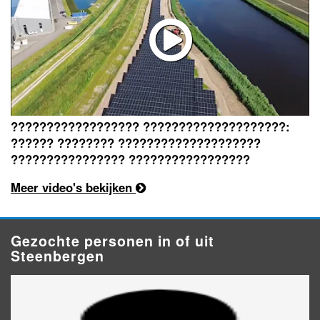
?????????????????? ????????????????????:
?????? ???????? ????????????????????
???????????????? ?????????????????
Meer video's bekijken
Gezochte personen in of uit
Steenbergen