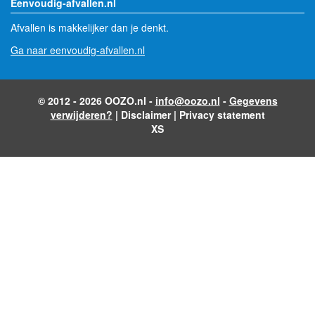
Eenvoudig-afvallen.nl
Afvallen is makkelijker dan je denkt.
Ga naar eenvoudig-afvallen.nl
© 2012 - 2026 OOZO.nl -
info@oozo.nl
-
Gegevens
verwijderen?
|
Disclaimer
|
Privacy statement
XS