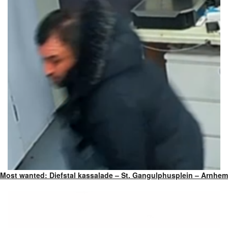
Most wanted: Diefstal kassalade – St. Gangulphusplein – Arnhem