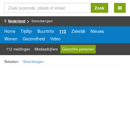
Zoek
Nederland
Steenbergen
Home
Tijdlijn
Buurtinfo
112
Zakelijk
Nieuws
Wonen
Gezondheid
Video
112 meldingen
Misdaadcijfers
Gezochte personen
Bekeken:
Steenbergen