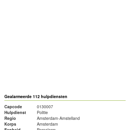
- Advertentie -
powered by
powered by
Gealarmeerde 112 hulpdiensten
Capcode
0130007
Hulpdienst
Politie
Regio
Amsterdam-Amstelland
Korps
Amsterdam
Eenheid
Persalarm