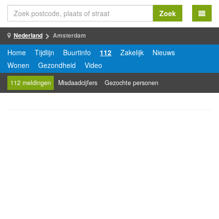
Zoek
Nederland
Amsterdam
Home
Tijdlijn
Buurtinfo
112
Zakelijk
Nieuws
Wonen
Gezondheid
Video
112 meldingen
Misdaadcijfers
Gezochte personen