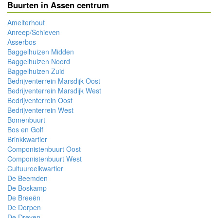
Buurten in Assen centrum
Amelterhout
Anreep/Schieven
Asserbos
Baggelhuizen Midden
Baggelhuizen Noord
Baggelhuizen Zuid
Bedrijventerrein Marsdijk Oost
Bedrijventerrein Marsdijk West
Bedrijventerrein Oost
Bedrijventerrein West
Bomenbuurt
Bos en Golf
Brinkkwartier
Componistenbuurt Oost
Componistenbuurt West
Cultuureelkwartier
De Beemden
De Boskamp
De Breeën
De Dorpen
De Dreven