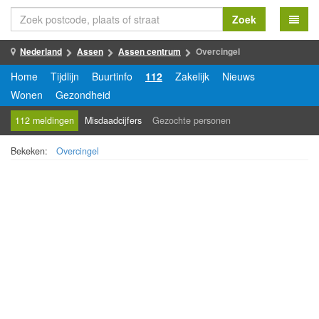
Zoek
Nederland
Assen
Assen centrum
Overcingel
Home
Tijdlijn
Buurtinfo
112
Zakelijk
Nieuws
Wonen
Gezondheid
112 meldingen
Misdaadcijfers
Gezochte personen
Bekeken:
Overcingel