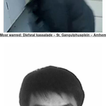
Most wanted: Diefstal kassalade – St. Gangulphusplein – Arnhem