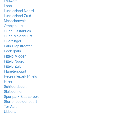
Lauwers
Loon
Luchiesland Noord
Luchiesland Zuid
Messchenveld
Oranjebuurt
Oude Gasfabriek
Oude Molenbuurt
Overcingel
Park Diepstroeten
Peelerpark
Pittelo Midden
Pittelo Noord
Pittelo Zuid
Planetenbuurt
Recreatiepark Pittelo
Rhee
Schildersbuurt
Sluisdennen
Sportpark Stadsbroek
Sterrenbeeldenbuurt
Ter Aard
Ubbena