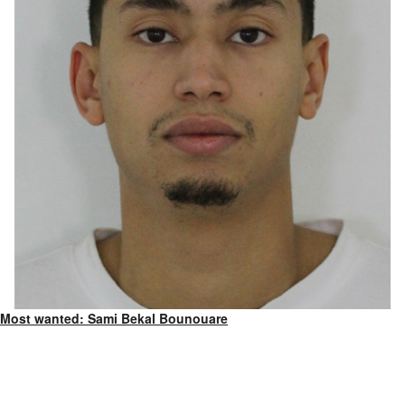
Most wanted: Sami Bekal Bounouare