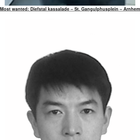
Most wanted: Diefstal kassalade – St. Gangulphusplein – Arnhem