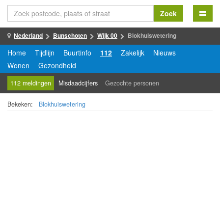
Zoek
Nederland
Bunschoten
Wijk 00
Blokhuiswetering
Home
Tijdlijn
Buurtinfo
112
Zakelijk
Nieuws
Wonen
Gezondheid
112 meldingen
Misdaadcijfers
Gezochte personen
Bekeken:
Blokhuiswetering