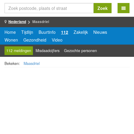
Zoek
Nederland
Maasdriel
Home
Tijdlijn
Buurtinfo
112
Zakelijk
Nieuws
Wonen
Gezondheid
Video
112 meldingen
Misdaadcijfers
Gezochte personen
Bekeken:
Maasdriel