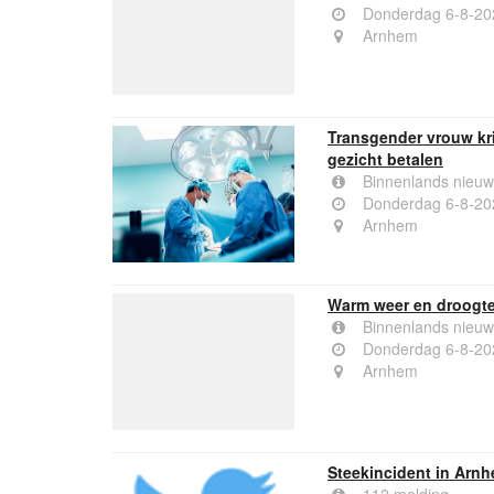
Donderdag 6-8-20
Arnhem
Transgender vrouw krij
gezicht betalen
Binnenlands nieuw
Donderdag 6-8-20
Arnhem
Warm weer en droogte:
Binnenlands nieuw
Donderdag 6-8-20
Arnhem
Steekincident in Arn