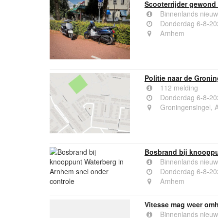
Scooterrijder gewond 
Binnenlands nieuw
Donderdag 6-8-20
Arnhem
Politie naar de Groni
112 melding
Donderdag 6-8-20
Groningensingel, 
Bosbrand bij knooppu
Binnenlands nieuw
Donderdag 6-8-20
Arnhem
Vitesse mag weer omh
Binnenlands nieuw