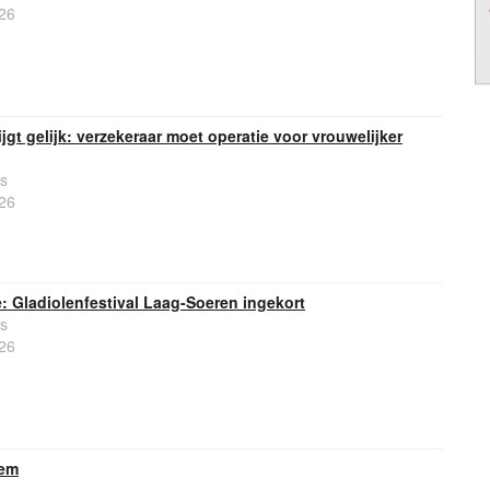
26
gt gelijk: verzekeraar moet operatie voor vrouwelijker
s
26
 Gladiolenfestival Laag-Soeren ingekort
s
26
hem