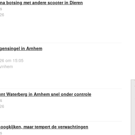
na botsing met andere scooter in Dieren
s
26
ngensingel in Arnhem
26 om 15:05
Arnhem
nt Waterberg in Arnhem snel onder controle
s
26
oogkijken, maar tempert de verwachtingen
s