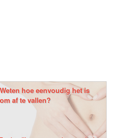
Weten hoe eenvoudig het is
om af te vallen?