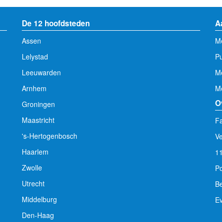
De 12 hoofdsteden
A
Assen
Me
Lelystad
Pu
Leeuwarden
M
Arnhem
Me
O
Groningen
Maastricht
Fa
's-Hertogenbosch
V
Haarlem
1
Zwolle
Po
Utrecht
Be
Middelburg
E
Den-Haag