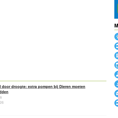
M
powered by
powered by
 door droogte: extra pompen bij Dieren moeten
edden
s
26