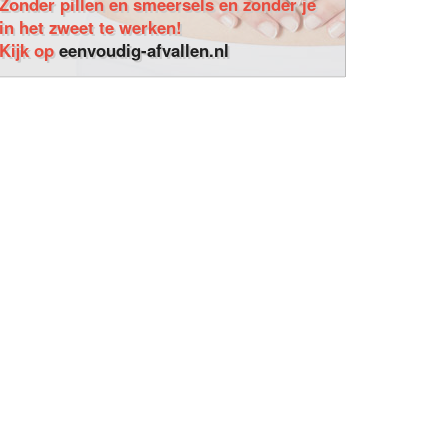
Zonder pillen en smeersels en zonder je
in het zweet te werken!
Kijk op
eenvoudig-afvallen.nl