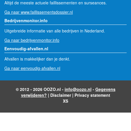
Altijd de meeste actuele faillissementen en surseances.
Ga naar www.faillissementsdossier.nl
Bedrijvenmonitor.info
Uitgebreide informatie van alle bedrijven in Nederland.
Ga naar bedrijvenmonitor.info
Eenvoudig-afvallen.nl
Afvallen is makkelijker dan je denkt.
Ga naar eenvoudig-afvallen.nl
© 2012 - 2026 OOZO.nl -
info@oozo.nl
-
Gegevens
verwijderen?
|
Disclaimer
|
Privacy statement
XS