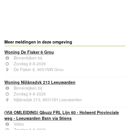
- Advertentie -
powered by
powered by
Meer meldingen in deze omgeving
Woning De Fisker 6 Grou
Binnenkijken bij
Zondag 9-8-2026
De Fisker 6, 9001NW Grou
Woning Nijlânsdyk 213 Leeuwarden
Binnenkijken bij
Zondag 9-8-2026
Nijlânsdyk 213, 8931GH Leeuwarden
(VIA OMLEIDING) Qbuzz FRL Lijn 60 - Holwerd Provinciale
weg - Leeuwarden Bstn via Stiens
Video
Zondag 9-8-2026