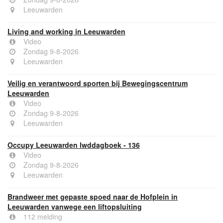
Leeuwarden
Living and working in Leeuwarden
Video
Zondag 9-8-2026
Leeuwarden
Veilig en verantwoord sporten bij Bewegingscentrum
Leeuwarden
Video
Zondag 9-8-2026
Leeuwarden
Occupy Leeuwarden lwddagboek - 136
Video
Zondag 9-8-2026
Leeuwarden
Brandweer met gepaste spoed naar de Hofplein in
Leeuwarden vanwege een liftopsluiting
112 melding