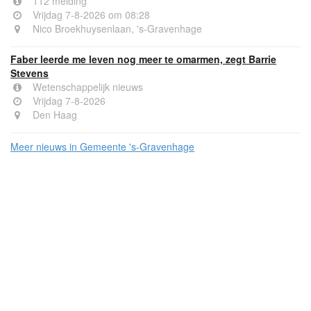
112 melding
Vrijdag 7-8-2026 om 08:28
Nico Broekhuysenlaan, 's-Gravenhage
Faber leerde me leven nog meer te omarmen, zegt Barrie
Stevens
Wetenschappelijk nieuws
Vrijdag 7-8-2026
Den Haag
Meer nieuws in Gemeente 's-Gravenhage