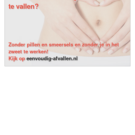
te vallen?
Zonder pillen en smeersels en zonder je in het
zweet te werken!
Kijk op
eenvoudig-afvallen.nl