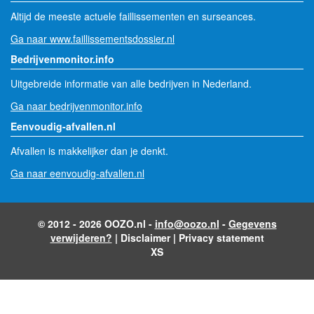
Altijd de meeste actuele faillissementen en surseances.
Ga naar www.faillissementsdossier.nl
Bedrijvenmonitor.info
Uitgebreide informatie van alle bedrijven in Nederland.
Ga naar bedrijvenmonitor.info
Eenvoudig-afvallen.nl
Afvallen is makkelijker dan je denkt.
Ga naar eenvoudig-afvallen.nl
© 2012 - 2026 OOZO.nl -
info@oozo.nl
-
Gegevens
verwijderen?
|
Disclaimer
|
Privacy statement
XS