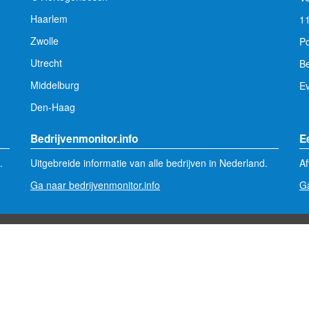
Haarlem
1
Zwolle
Po
Utrecht
Be
Middelburg
E
Den-Haag
Bedrijvenmonitor.info
E
.
Uitgebreide informatie van alle bedrijven in Nederland.
Af
Ga naar bedrijvenmonitor.info
Ga
 OOZO.nl -
info@oozo.nl
-
Gegevens verwijderen?
|
Disclaimer
|
Pr
LG