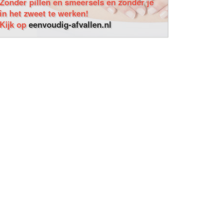
Zonder pillen en smeersels en zonder je
in het zweet te werken!
Kijk op
eenvoudig-afvallen.nl