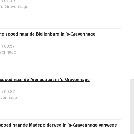
om 01:10
 's-Gravenhage
e spoed naar de Bleijenburg in 's-Gravenhage
om 00:57
avenhage
spoed naar de Arenastraat in 's-Gravenhage
om 00:37
ravenhage
spoed naar de Madepolderweg in 's-Gravenhage vanwege