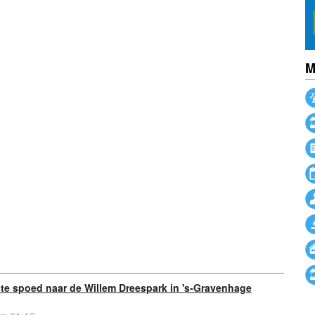
M
powered by
powered by
e spoed naar de Willem Dreespark in 's-Gravenhage