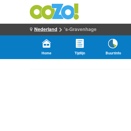
Nederland
's-Gravenhage
Home
Tijdlijn
Buurtinfo