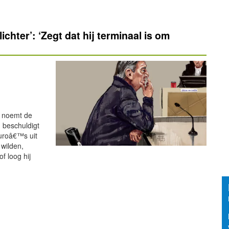
ichter’: ‘Zegt dat hij terminaal is om
e noemt de
 beschuldigt
uroâ€™s uit
 wilden,
of loog hij