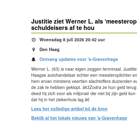
Justitie ziet Werner L. als ‘meesteropl
schuldeisers af te hou
Woensdag 8 juli 2026 20:42 uur
Den Haag
Ontvang updates voor 's-Gravenhage
Werner L. (63) is naar eigen zeggen terminaal. Justiti
Haagse autohandelaar echter een meesteroplichter en
hem ervan minstens veertien slachtoffers duizenden e
de zak te hebben geklopt. â€žZodra ze hun geld terug
deed hij zich voor als miljonair die niet bij zijn geld kon 
dat hij in het ziekenhuis lag.â€
Lees het volledige artikel bij de bron
Bekijk al het lokale nieuws van 's-Gravenhage