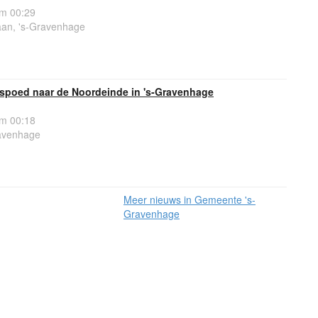
om 00:29
aan, 's-Gravenhage
spoed naar de Noordeinde in 's-Gravenhage
om 00:18
avenhage
Meer nieuws in Gemeente 's-
Gravenhage