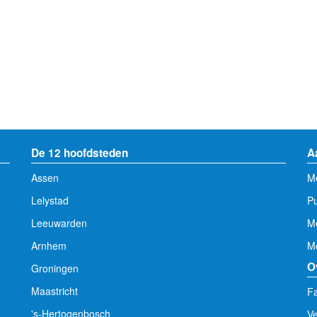
De 12 hoofdsteden
A
Assen
Me
Lelystad
Pu
Leeuwarden
M
Arnhem
Me
O
Groningen
Maastricht
Fa
's-Hertogenbosch
V