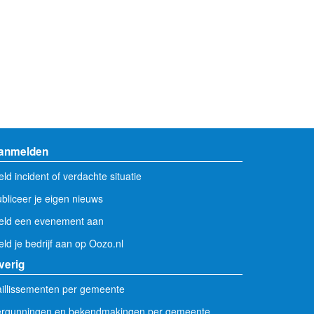
anmelden
ld incident of verdachte situatie
bliceer je eigen nieuws
eld een evenement aan
ld je bedrijf aan op Oozo.nl
verig
illissementen per gemeente
ergunningen en bekendmakingen per gemeente