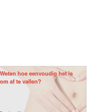
Weten hoe eenvoudig het is
om af te vallen?