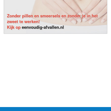
Zonder pillen en smeersels en zonder je in het
zweet te werken!
Kijk op
eenvoudig-afvallen.nl