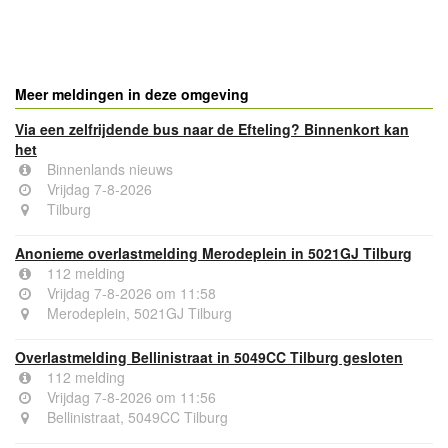
- Advertentie -
powered by
powered by
Meer meldingen in deze omgeving
Via een zelfrijdende bus naar de Efteling? Binnenkort kan
het
Binnenlands nieuws
Vrijdag 7-8-2026
Tilburg
Anonieme overlastmelding Merodeplein in 5021GJ Tilburg
112 melding
Vrijdag 7-8-2026 om 11:58
Merodeplein, 5021GJ Tilburg
Overlastmelding Bellinistraat in 5049CC Tilburg gesloten
112 melding
Vrijdag 7-8-2026 om 11:56
Bellinistraat, 5049CC Tilburg