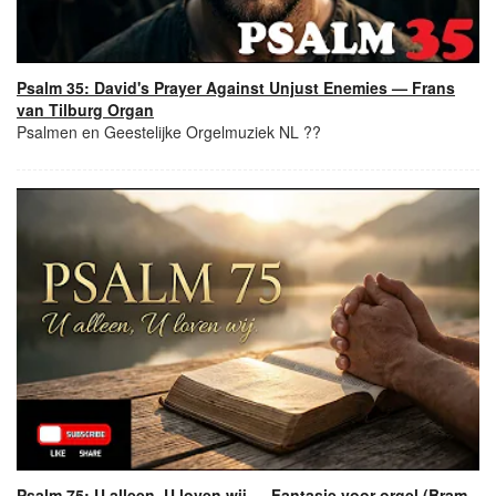
Psalm 35: David's Prayer Against Unjust Enemies — Frans
van Tilburg Organ
Psalmen en Geestelijke Orgelmuziek NL ??
Psalm 75: U alleen, U loven wij — Fantasie voor orgel (Bram