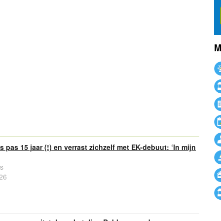
M
powered by
s pas 15 jaar (!) en verrast zichzelf met EK-debuut: ‘In mijn
s
26