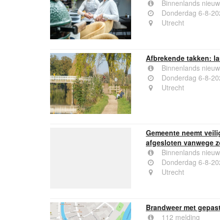
Binnenlands nieuw
Donderdag 6-8-20
Utrecht
Afbrekende takken: l
Binnenlands nieuw
Donderdag 6-8-20
Utrecht
Gemeente neemt veili
afgesloten vanwege 
Binnenlands nieuw
Donderdag 6-8-20
Utrecht
Brandweer met gepast
112 melding