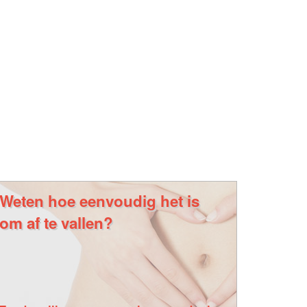
Weten hoe eenvoudig het is
om af te vallen?