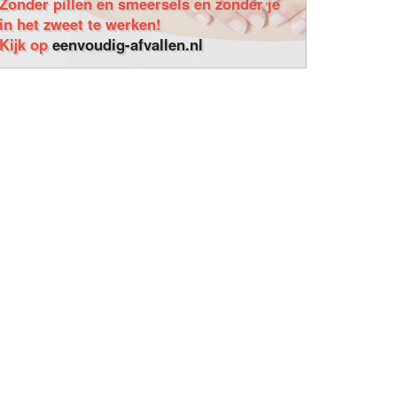
Zonder pillen en smeersels en zonder je
in het zweet te werken!
Kijk op
eenvoudig-afvallen.nl