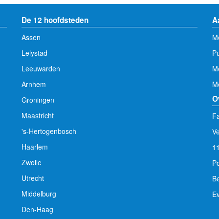
De 12 hoofdsteden
A
Assen
Me
Lelystad
Pu
Leeuwarden
M
Arnhem
Me
O
Groningen
Maastricht
Fa
's-Hertogenbosch
V
Haarlem
1
Zwolle
Po
Utrecht
Be
Middelburg
E
Den-Haag