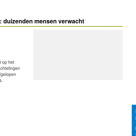
ht: duizenden mensen verwacht
 op het
uchtelingen
fgelopen
s.