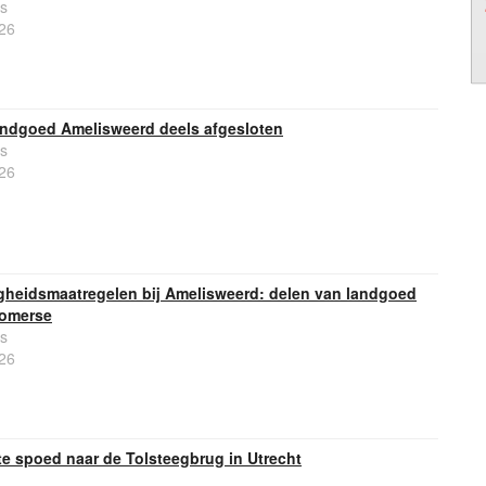
s
26
andgoed Amelisweerd deels afgesloten
s
26
gheidsmaatregelen bij Amelisweerd: delen van landgoed
zomerse
s
26
e spoed naar de Tolsteegbrug in Utrecht