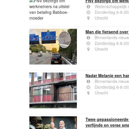
FNV bezorgd om werkn
Wetenschappelijk 
Donderdag 6-8-20
Utrecht
Man die fietsend over
Binnenlands nieuw
Donderdag 6-8-20
Utrecht
Nadat Melanie een ha
Binnenlands nieuw
Donderdag 6-8-20
Utrecht
Twee gepassioneerde b
verfijnde en verse sm