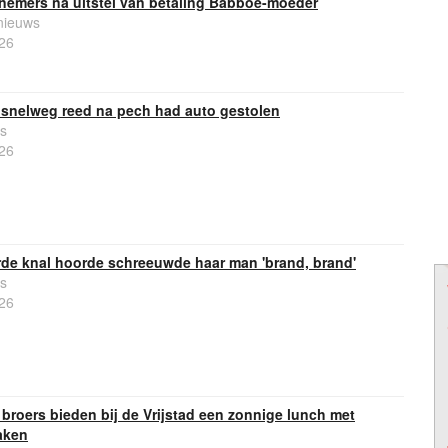
emers na uitstel van betaling Babboe-moeder
nieuws
26
 snelweg reed na pech had auto gestolen
s
26
rde knal hoorde schreeuwde haar man 'brand, brand'
s
26
roers bieden bij de Vrijstad een zonnige lunch met
aken