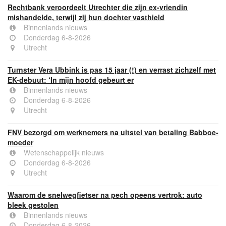
Rechtbank veroordeelt Utrechter die zijn ex-vriendin
mishandelde, terwijl zij hun dochter vasthield
Binnenlands nieuws
Donderdag 6-8-2026
Utrecht
Turnster Vera Ubbink is pas 15 jaar (!) en verrast zichzelf met
EK-debuut: ‘In mijn hoofd gebeurt er
Binnenlands nieuws
Donderdag 6-8-2026
Utrecht
FNV bezorgd om werknemers na uitstel van betaling Babboe-
moeder
Wetenschappelijk nieuws
Donderdag 6-8-2026
Utrecht
Waarom de snelwegfietser na pech opeens vertrok: auto
bleek gestolen
Binnenlands nieuws
Donderdag 6-8-2026