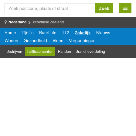
Zoek
Nederland
Provincie Zeeland
Home
Tijdlijn
Buurtinfo
112
Zakelijk
Nieuws
Wonen
Gezondheid
Video
Vergunningen
Bedrijven
Faillissementen
Panden
Brancheverdeling