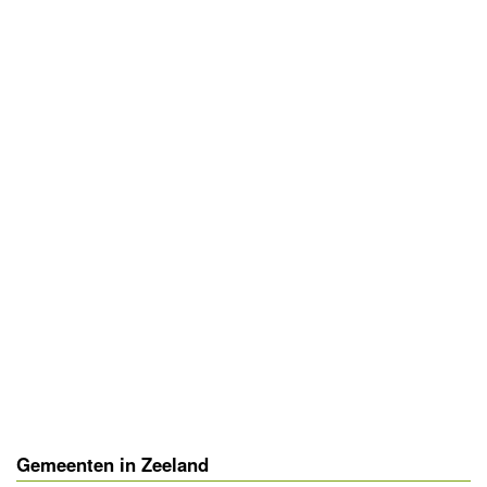
- Advertentie -
powered by
powered by
Gemeenten in Zeeland