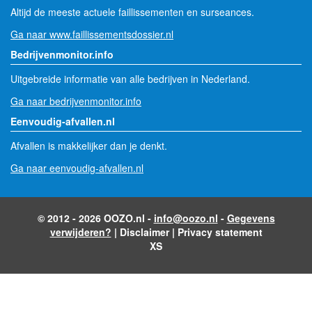
Altijd de meeste actuele faillissementen en surseances.
Ga naar www.faillissementsdossier.nl
Bedrijvenmonitor.info
Uitgebreide informatie van alle bedrijven in Nederland.
Ga naar bedrijvenmonitor.info
Eenvoudig-afvallen.nl
Afvallen is makkelijker dan je denkt.
Ga naar eenvoudig-afvallen.nl
© 2012 - 2026 OOZO.nl -
info@oozo.nl
-
Gegevens
verwijderen?
|
Disclaimer
|
Privacy statement
XS