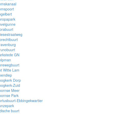
emskanaal
emspoort
gelbert
uropapark
uvelgunne
orabuurt
iesestraatweg
rechtbuurt
ravenburg
runobuurt
arkstede GN
elpman
erewegbuurt
t Witte Lam
oendiep
oogkerk Dorp
oogkerk-Zuid
oornse Meer
oornse Park
rtusbuurt-Ebbingekwartier
unzepark
dische buurt