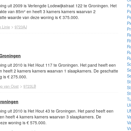
P
ng uit 2009 is Verlengde Lodewijkstraat 122 te Groningen. Het
P
akte van 85m² en heeft 3 kamers kamers waarvan 2
P
tte waarde van deze woning is € 375.000.
Pi
>
 Linie
9723AJ
Pr
Re
Ri
R
R
 Groningen
R
Sc
ing uit 2010 is Het Hout 117 te Groningen. Het pand heeft een
S
n heeft 2 kamers kamers waarvan 1 slaapkamers. De geschatte
Se
 is € 275.000.
S
>
p van Oost
9723LB
St
St
Tu
Groningen
U
U
ing uit 2010 is Het Hout 43 te Groningen. Het pand heeft een
V
 en heeft 4 kamers kamers waarvan 3 slaapkamers. De
V
eze woning is € 575.000.
Vi