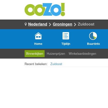
Nederland
Groningen
Zuidoost
Home
Tijdlijn
Buurtinfo
Binnenkijken
Huizenprijzen
Winkelaanbiedingen
Recent bekeken:
Zuidoost