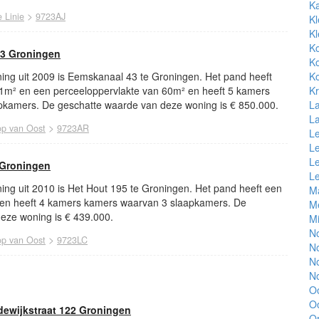
K
>
 Linie
9723AJ
Kl
Kl
Ko
3 Groningen
K
Ko
ing uit 2009 is Eemskanaal 43 te Groningen. Het pand heeft
K
1m² en een perceeloppervlakte van 60m² en heeft 5 kamers
L
kamers. De geschatte waarde van deze woning is € 850.000.
L
>
p van Oost
9723AR
L
L
L
 Groningen
L
ing uit 2010 is Het Hout 195 te Groningen. Het pand heeft een
Ma
 en heeft 4 kamers kamers waarvan 3 slaapkamers. De
M
eze woning is € 439.000.
Mi
No
>
p van Oost
9723LC
N
N
No
O
Oo
ewijkstraat 122 Groningen
Or