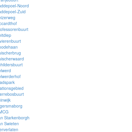
addepoel-Noord
addepoel-Zuid
eizerweg
ccardthof
ofessorenbuurt
itdiep
vierenbuurt
oodehaan
uischerbrug
uischerwaard
hildersbuurt
elwerd
lwerderhof
tadspark
ationsgebied
errebosbuurt
inwijk
lgersmaborg
MCG
an Starkenborgh
an Swieten
erverlaten