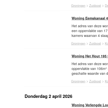
>
>
Groningen
Zuidoost
De
Woning Eemskanaal 4
Het adres van deze won
een oppervlakte van 17
kamers waarvan 4 slaap
>
>
Groningen
Zuidoost
Ko
Woning Het Hout 195
Het adres van deze won
oppervlakte van 106m²
geschatte waarde van d
>
>
Groningen
Zuidoost
Ko
Donderdag 2 april 2026
Woning Verlengde Lod