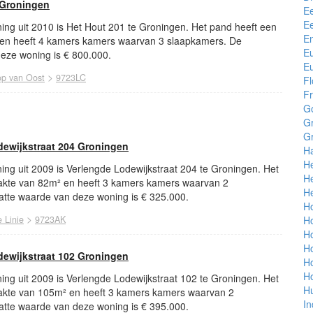
 Groningen
E
E
ing uit 2010 is Het Hout 201 te Groningen. Het pand heeft een
En
 en heeft 4 kamers kamers waarvan 3 slaapkamers. De
E
eze woning is € 800.000.
E
>
p van Oost
9723LC
Fl
Fr
Go
G
G
ewijkstraat 204 Groningen
H
H
ng uit 2009 is Verlengde Lodewijkstraat 204 te Groningen. Het
H
akte van 82m² en heeft 3 kamers kamers waarvan 2
He
tte waarde van deze woning is € 325.000.
H
>
H
 Linie
9723AK
H
H
ewijkstraat 102 Groningen
H
Ho
ng uit 2009 is Verlengde Lodewijkstraat 102 te Groningen. Het
H
akte van 105m² en heeft 3 kamers kamers waarvan 2
In
tte waarde van deze woning is € 395.000.