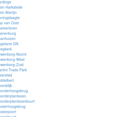
ardinge
ein Harkstede
ein Martijn
ningslaagte
op van Oost
stverloren
ranenburg
aanhuizen
ageland GN
eegkerk
ewenborg-Noord
ewenborg-West
ewenborg-Zuid
rtini Trade Park
eerstad
ddelbert
orddijk
oorderhoogebrug
oorderplantsoen
orderplantsoenbuurt
osterhoogebrug
sterpoort
anjebuurt