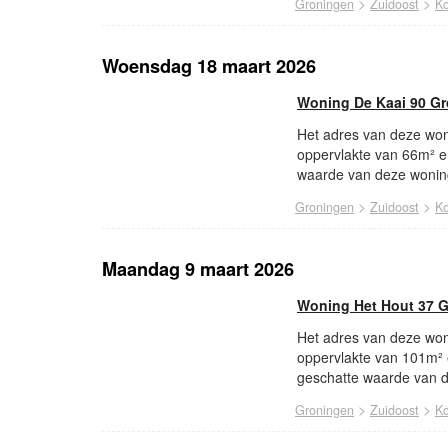
>
>
Groningen
Zuidoost
Ko
Woensdag 18 maart 2026
Woning De Kaai 90 G
Het adres van deze won
oppervlakte van 66m² e
waarde van deze woning
>
>
Groningen
Zuidoost
Ko
Maandag 9 maart 2026
Woning Het Hout 37 
Het adres van deze won
oppervlakte van 101m²
geschatte waarde van d
>
>
Groningen
Zuidoost
Ko