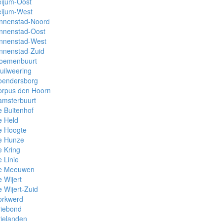
eijum-Oost
eijum-West
innenstad-Noord
innenstad-Oost
innenstad-West
nnenstad-Zuid
loemenbuurt
uilweering
oendersborg
orpus den Hoorn
amsterbuurt
 Buitenhof
e Held
e Hoogte
e Hunze
 Kring
 Linie
e Meeuwen
 Wijert
 Wijert-Zuid
orkwerd
riebond
ielanden