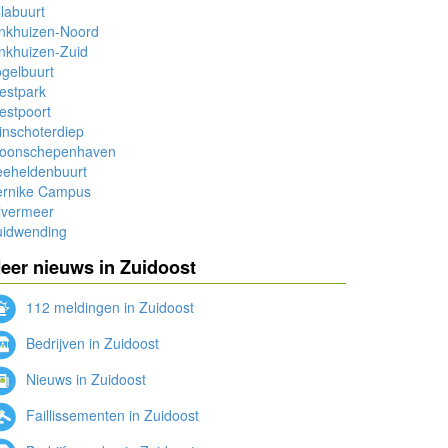
llabuurt
inkhuizen-Noord
nkhuizen-Zuid
gelbuurt
estpark
estpoort
nschoterdiep
oonschepenhaven
eeheldenbuurt
ernike Campus
lvermeer
uidwending
eer nieuws in Zuidoost
112 meldingen in Zuidoost
Bedrijven in Zuidoost
Nieuws in Zuidoost
Faillissementen in Zuidoost