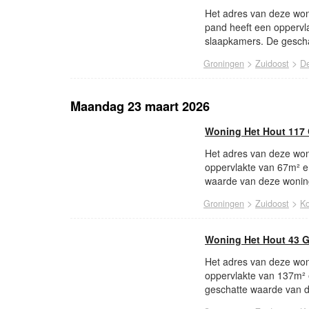
Het adres van deze woni
pand heeft een oppervl
slaapkamers. De gescha
>
>
Groningen
Zuidoost
De
Maandag 23 maart 2026
Woning Het Hout 117
Het adres van deze won
oppervlakte van 67m² e
waarde van deze woning
>
>
Groningen
Zuidoost
Ko
Woning Het Hout 43 
Het adres van deze won
oppervlakte van 137m²
geschatte waarde van d