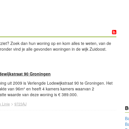
tziet? Zoek dan hun woning op en kom alles te weten, van de
eronder vind je alle gevonden woningen in de wijk Zuidoost.
ewijkstraat 90 Groningen
ng uit 2009 is Verlengde Lodewijkstraat 90 te Groningen. Het
akte van 96m² en heeft 4 kamers kamers waarvan 2
tte waarde van deze woning is € 389.000.
>
 Linie
9723AJ
B
Ba
B