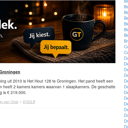
B
B
B
B
B
Bi
B
Br
C
C
D
De
D
 Groningen
D
D
ing uit 2010 is Het Hout 128 te Groningen. Het pand heeft een
De
n heeft 2 kamers kamers waarvan 1 slaapkamers. De geschatte
De
 is € 219.000.
D
>
p van Oost
9723LB
De
De
D
D
Dr