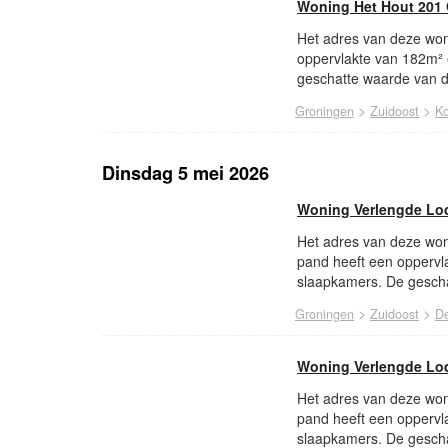
Woning Het Hout 201
Het adres van deze won
oppervlakte van 182m²
geschatte waarde van d
>
>
Groningen
Zuidoost
Ko
Dinsdag 5 mei 2026
Woning Verlengde Lod
Het adres van deze woni
pand heeft een oppervl
slaapkamers. De gescha
>
>
Groningen
Zuidoost
De
Woning Verlengde Lod
Het adres van deze woni
pand heeft een oppervl
slaapkamers. De gescha