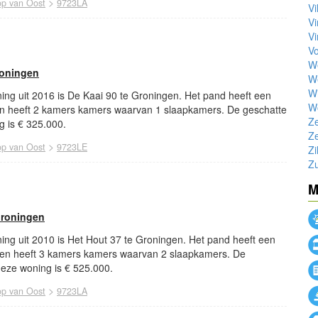
>
p van Oost
9723LA
Vi
V
Vi
Vo
W
roningen
W
Wi
ing uit 2016 is De Kaai 90 te Groningen. Het pand heeft een
W
n heeft 2 kamers kamers waarvan 1 slaapkamers. De geschatte
Z
 is € 325.000.
Z
>
p van Oost
9723LE
Zi
Z
M
Groningen
ing uit 2010 is Het Hout 37 te Groningen. Het pand heeft een
 en heeft 3 kamers kamers waarvan 2 slaapkamers. De
eze woning is € 525.000.
>
p van Oost
9723LA