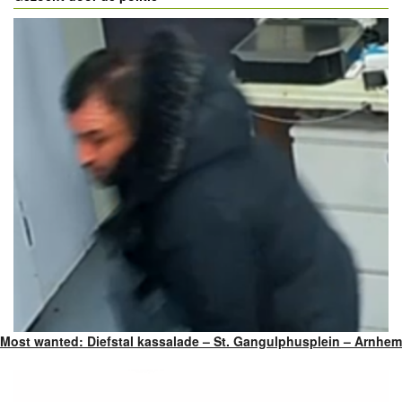
Most wanted: Diefstal kassalade – St. Gangulphusplein – Arnhem