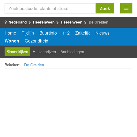
Zoek
Nederland
Heerenveen
Heerenveen
De Greiden
Home
Tijdlijn
Buurtinfo
112
Zakelijk
Nieuws
Wonen
Gezondheid
Binnenkijken
Huizenprijzen
Aanbiedingen
Bekeken:
De Greiden