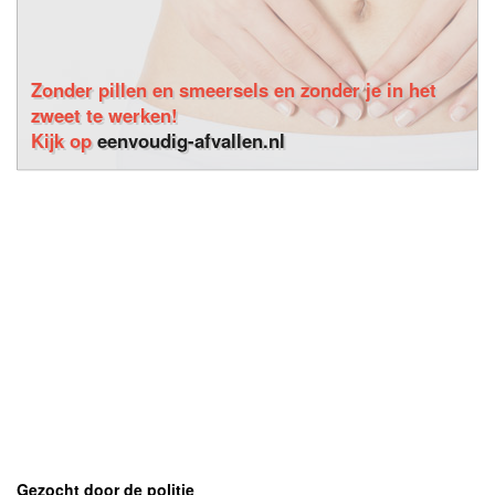
Zonder pillen en smeersels en zonder je in het
zweet te werken!
Kijk op
eenvoudig-afvallen.nl
Gezocht door de politie