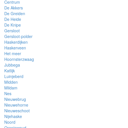
Centrum
De Akkers
De Greiden
De Heide
De Knipe
Gersloot
Gersloot-polder
Haskerdijken
Haskerveen
Het meer
Hoornsterzwaag
Jubbega
Katlijk
Luinjeberd
Midden
Mildam
Nes
Nieuwebrug
Nieuwehorne
Nieuweschoot
Nijehaske
Noord
Oranjewoud