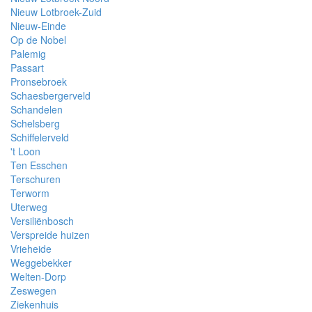
Nieuw Lotbroek-Zuid
Nieuw-Einde
Op de Nobel
Palemig
Passart
Pronsebroek
Schaesbergerveld
Schandelen
Schelsberg
Schiffelerveld
't Loon
Ten Esschen
Terschuren
Terworm
Uterweg
Versiliënbosch
Verspreide huizen
Vrieheide
Weggebekker
Welten-Dorp
Zeswegen
Ziekenhuis