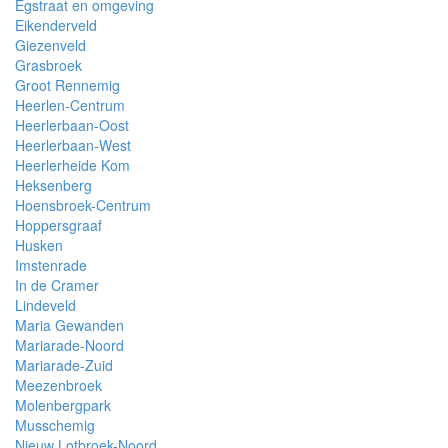
Egstraat en omgeving
Eikenderveld
Giezenveld
Grasbroek
Groot Rennemig
Heerlen-Centrum
Heerlerbaan-Oost
Heerlerbaan-West
Heerlerheide Kom
Heksenberg
Hoensbroek-Centrum
Hoppersgraaf
Husken
Imstenrade
In de Cramer
Lindeveld
Maria Gewanden
Mariarade-Noord
Mariarade-Zuid
Meezenbroek
Molenbergpark
Musschemig
Nieuw Lotbroek-Noord