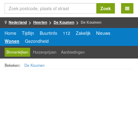
Zoek
Nederland
Heerlen
De Koumen
De Koumen
Home
Tijdlijn
Buurtinfo
112
Zakelijk
Nieuws
Wonen
Gezondheid
Binnenkijken
Huizenprijzen
Aanbiedingen
Bekeken:
De Koumen