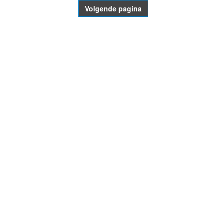
Volgende pagina
- Advertentie -
powered by
powered by