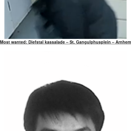
Most wanted: Diefstal kassalade – St. Gangulphusplein – Arnhem