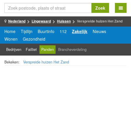
Zoek
Nederland
Lingewaard
Huissen
Verspreide huizen Het Zand
Home
Tijdlijn
Buurtinfo
112
Zakelijk
Nieuws
Wonen
Gezondheid
Bedrijven
Failliet
Panden
Brancheverdeling
Bekeken:
Verspreide huizen Het Zand