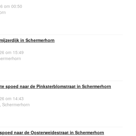
26 om 00:50
orn
mijzerdijk in Schermerhorn
26 om 15:49
chermerhorn
e spoed naar de Pinksterblomstraat in Schermerhorn
26 om 14:43
t, Schermerhorn
spoed naar de Oosterweidestraat in Schermerhorn