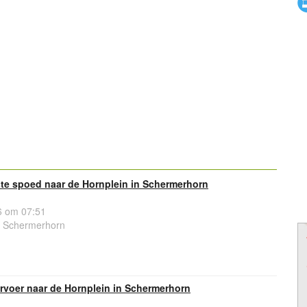
e spoed naar de Hornplein in Schermerhorn
 om 07:51
E Schermerhorn
rvoer naar de Hornplein in Schermerhorn