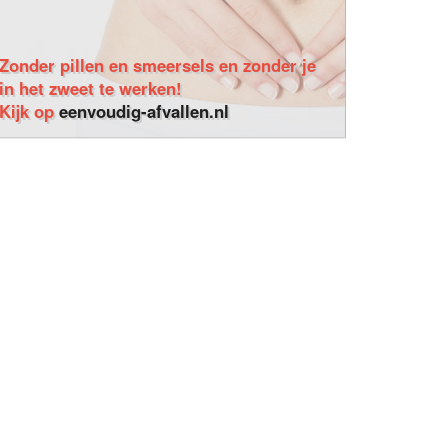
Zonder pillen en smeersels en zonder je
in het zweet te werken!
Kijk op
eenvoudig-afvallen.nl