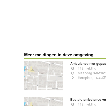
Meer meldingen in deze omgeving
Ambulance met gepast
112 melding
Maandag 3-8-2026
Hornplein, 1636X
Besteld ambulance ve
112 melding