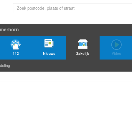
merhorn
112
Nieuws
Zakelijk
Video
deling