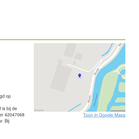
igd op
is bij de
mer 42047068
Toon in Google Maps
. Bij