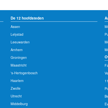
De 12 hoofdsteden
A
Assen
Me
Lelystad
Pu
Leeuwarden
M
Arnhem
Me
O
Groningen
Maastricht
Fa
's-Hertogenbosch
V
Haarlem
1
Zwolle
Po
Utrecht
Be
Middelburg
E