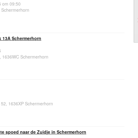
6 om 09:50
E Schermerhorn
k 13A Schermerhorn
6
A, 1636WC Schermerhorn
t 52, 1636XP Schermerhorn
e spoed naar de Zuidje in Schermerhorn