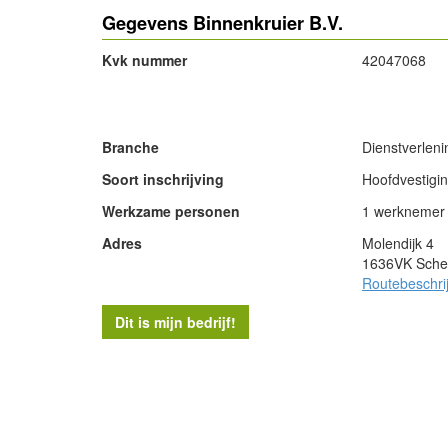
Gegevens Binnenkruier B.V.
Kvk nummer
42047068
- Advertentie -
Branche
Dienstverleni
Soort inschrijving
Hoofdvestigi
Werkzame personen
1 werknemer
Adres
Molendijk 4
1636VK Sche
Routebeschri