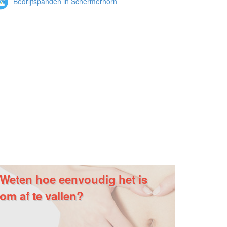
Bedrijfspanden in Schermerhorn
Weten hoe eenvoudig het is
om af te vallen?