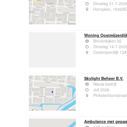
Dinsdag 21-7-202
Hornplein, 1636X
Woning Oostmijzerdij
Binnenkijken bij
Dinsdag 14-7-202
Oostmijzerdijk 13
Skylight Beheer B.V.
Nieuw bedrijf
Juli 2026
Pinksterblomstraa
Ambulance met gepast