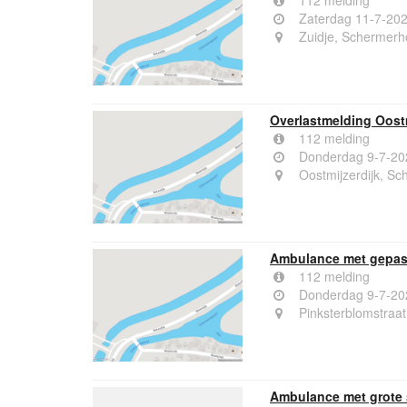
112 melding
Zaterdag 11-7-20
Zuidje, Schermerh
Overlastmelding Oost
112 melding
Donderdag 9-7-20
Oostmijzerdijk, S
Ambulance met gepast
112 melding
Donderdag 9-7-20
Pinksterblomstraa
Ambulance met grote 