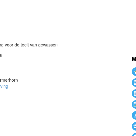
powered by
powered by
ng voor de teelt van gewassen
ng
M
rmerhorn
jving