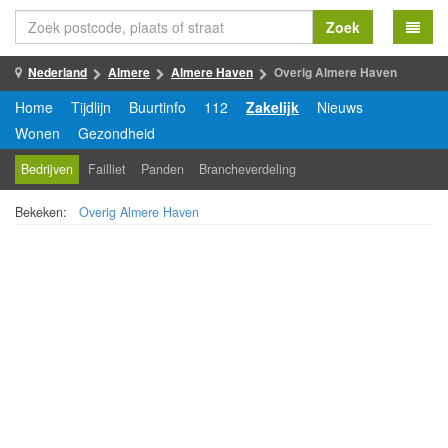
Zoek
Nederland
Almere
Almere Haven
Overig Almere Haven
Home
Tijdlijn
Buurtinfo
112
Zakelijk
Nieuws
Wonen
Gezondheid
Bedrijven
Failliet
Panden
Brancheverdeling
Bekeken:
Overig Almere Haven