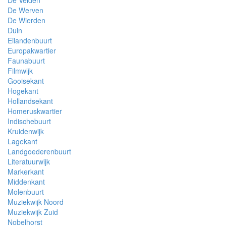
De Velden
De Werven
De Wierden
Duin
Eilandenbuurt
Europakwartier
Faunabuurt
Filmwijk
Gooisekant
Hogekant
Hollandsekant
Homeruskwartier
Indischebuurt
Kruidenwijk
Lagekant
Landgoederenbuurt
Literatuurwijk
Markerkant
Middenkant
Molenbuurt
Muziekwijk Noord
Muziekwijk Zuid
Nobelhorst