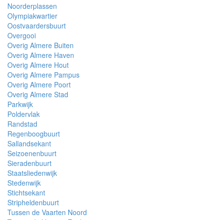
Noorderplassen
Olympiakwartier
Oostvaardersbuurt
Overgooi
Overig Almere Buiten
Overig Almere Haven
Overig Almere Hout
Overig Almere Pampus
Overig Almere Poort
Overig Almere Stad
Parkwijk
Poldervlak
Randstad
Regenboogbuurt
Sallandsekant
Seizoenenbuurt
Sieradenbuurt
Staatsliedenwijk
Stedenwijk
Stichtsekant
Stripheldenbuurt
Tussen de Vaarten Noord