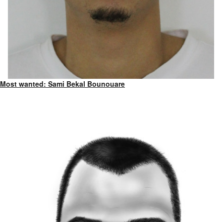
Most wanted: Sami Bekal Bounouare