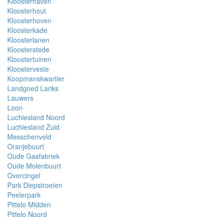
Kloosterhaven
Kloosterhout
Kloosterhoven
Kloosterkade
Kloosterlanen
Kloosterstede
Kloostertuinen
Kloosterveste
Koopmanskwartier
Landgoed Lariks
Lauwers
Loon
Luchiesland Noord
Luchiesland Zuid
Messchenveld
Oranjebuurt
Oude Gasfabriek
Oude Molenbuurt
Overcingel
Park Diepstroeten
Peelerpark
Pittelo Midden
Pittelo Noord