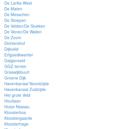
De Lariks West
De Maten
De Messchen
De Stoepen
De Velden/De Stukken
De Venen/De Wallen
De Zoom
Dichtershof
Dijkveld
Erfgoedkwartier
Galgenveld
GGZ-terrein
Graswijkbuurt
Groene Dijk
Havenkanaal Noordzijde
Havenkanaal Zuidzijde
Het grote Veld
Houtlaan
Huize Nassau
Kloosterbos
Kloostergaarde
Kloosterhage