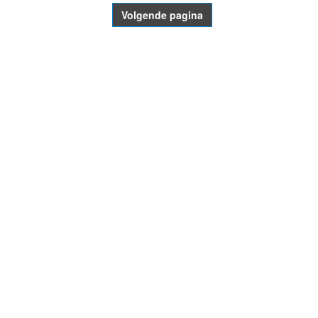
Volgende pagina
- Advertentie -
powered by
powered by