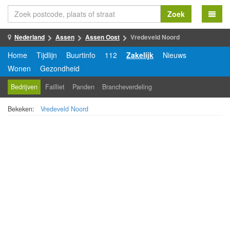
Zoek
Nederland
Assen
Assen Oost
Vredeveld Noord
Home
Tijdlijn
Buurtinfo
112
Zakelijk
Nieuws
Wonen
Gezondheid
Bedrijven
Failliet
Panden
Brancheverdeling
Bekeken:
Vredeveld Noord