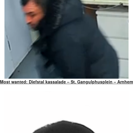
Most wanted: Diefstal kassalade – St. Gangulphusplein – Arnhem