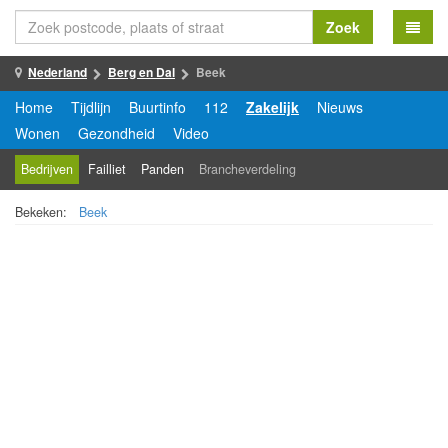
Zoek
Nederland
Berg en Dal
Beek
Home
Tijdlijn
Buurtinfo
112
Zakelijk
Nieuws
Wonen
Gezondheid
Video
Bedrijven
Failliet
Panden
Brancheverdeling
Bekeken:
Beek