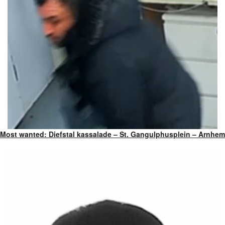
Most wanted: Diefstal kassalade – St. Gangulphusplein – Arnhem