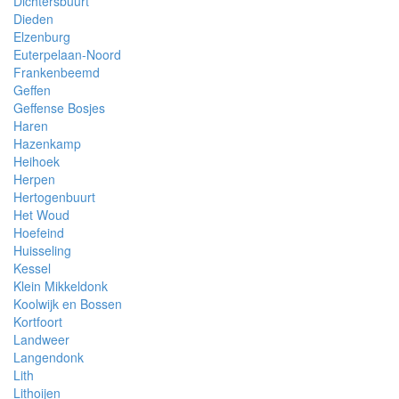
Dichtersbuurt
Dieden
Elzenburg
Euterpelaan-Noord
Frankenbeemd
Geffen
Geffense Bosjes
Haren
Hazenkamp
Heihoek
Herpen
Hertogenbuurt
Het Woud
Hoefeind
Huisseling
Kessel
Klein Mikkeldonk
Koolwijk en Bossen
Kortfoort
Landweer
Langendonk
Lith
Lithoijen