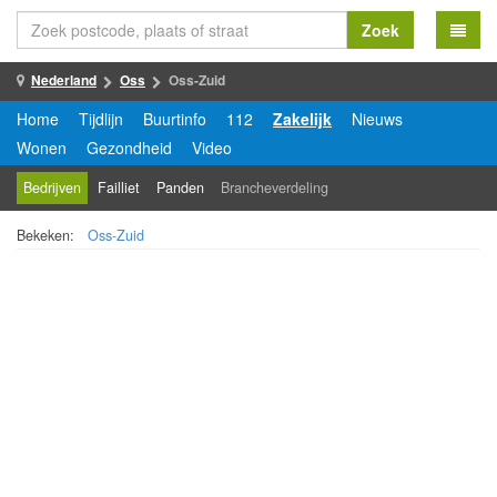
Zoek
Nederland
Oss
Oss-Zuid
Home
Tijdlijn
Buurtinfo
112
Zakelijk
Nieuws
Wonen
Gezondheid
Video
Bedrijven
Failliet
Panden
Brancheverdeling
Bekeken:
Oss-Zuid