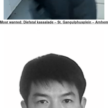
Most wanted: Diefstal kassalade – St. Gangulphusplein – Arnhem