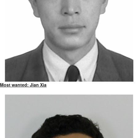
Most wanted: Jian Xia