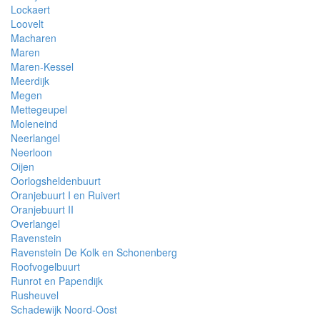
Lockaert
Loovelt
Macharen
Maren
Maren-Kessel
Meerdijk
Megen
Mettegeupel
Moleneind
Neerlangel
Neerloon
Oijen
Oorlogsheldenbuurt
Oranjebuurt I en Ruivert
Oranjebuurt II
Overlangel
Ravenstein
Ravenstein De Kolk en Schonenberg
Roofvogelbuurt
Runrot en Papendijk
Rusheuvel
Schadewijk Noord-Oost