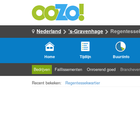
Nederland
's-Gravenhage
Regentessek
Home
Tijdlijn
Buurtinfo
Bedrijven
Faillissementen
Onroerend goed
Branchever
Recent bekeken:
Regentessekwartier