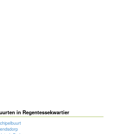
uurten in Regentessekwartier
chipelbuurt
rendsdorp