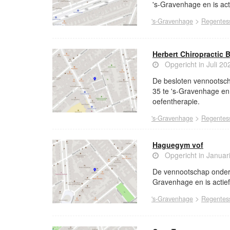
's-Gravenhage en is act
>
's-Gravenhage
Regentess
Herbert Chiropractic B
Opgericht in Juli 20
De besloten vennootscha
35 te 's-Gravenhage en 
oefentherapie.
>
's-Gravenhage
Regentess
Haguegym vof
Opgericht in Januar
De vennootschap onder 
Gravenhage en is actief
>
's-Gravenhage
Regentess