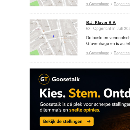
>
's-Gravenhage
Regentess
B.J. Klaver B.V.
Opgericht in Juli 20
De besloten vennootscha
Gravenhage en is actief
>
's-Gravenhage
Regentess