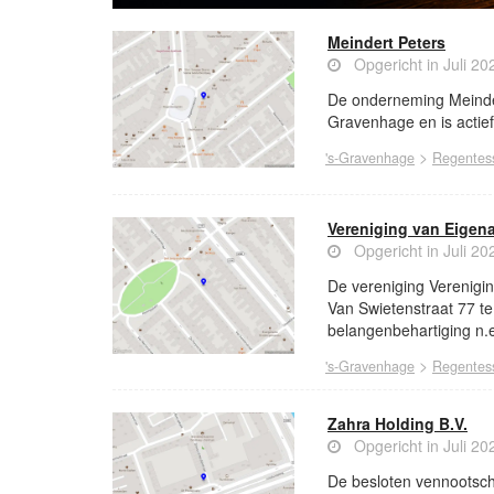
Meindert Peters
Opgericht in Juli 20
De onderneming Meinder
Gravenhage en is actief
>
's-Gravenhage
Regentess
Vereniging van Eigen
Opgericht in Juli 20
De vereniging Verenigi
Van Swietenstraat 77 te
belangenbehartiging n.e
>
's-Gravenhage
Regentess
Zahra Holding B.V.
Opgericht in Juli 20
De besloten vennootsch