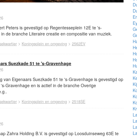
Du
Du
E
26
E
t Peters is gevestigd op Regentesseplein 12E te 's-
G
 in de branche Literaire creatie en compositie van muziek.
Gr
H
>
>
ekwartier
Koningsplein en omgeving
2562EV
He
H
Ho
aars Suezkade 51 te 's-Gravenhage
H
26
K
Ke
ng van Eigenaars Suezkade 51 te 's-Gravenhage is gevestigd op
Ki
 's-Gravenhage en is actief in de branche Overige
K
.g..
Ko
>
>
ekwartier
Koningsplein en omgeving
2518SE
K
Kr
L
L
26
La
La
ap Zahra Holding B.V. is gevestigd op Loosduinseweg 63E te