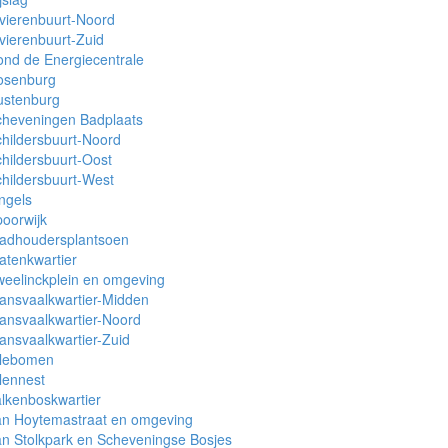
vierenbuurt-Noord
vierenbuurt-Zuid
nd de Energiecentrale
osenburg
ustenburg
cheveningen Badplaats
hildersbuurt-Noord
hildersbuurt-Oost
hildersbuurt-West
ngels
oorwijk
tadhoudersplantsoen
atenkwartier
eelinckplein en omgeving
ansvaalkwartier-Midden
ansvaalkwartier-Noord
ansvaalkwartier-Zuid
ilebomen
lennest
lkenboskwartier
an Hoytemastraat en omgeving
n Stolkpark en Scheveningse Bosjes