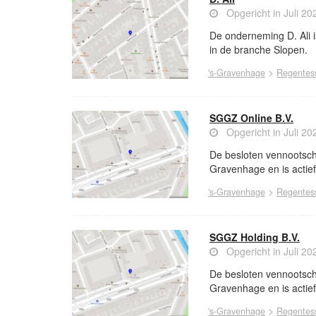
Opgericht in Juli 20
De onderneming D. Ali i
in de branche Slopen.
>
's-Gravenhage
Regentess
SGGZ Online B.V.
Opgericht in Juli 20
De besloten vennootsch
Gravenhage en is actief
>
's-Gravenhage
Regentess
SGGZ Holding B.V.
Opgericht in Juli 20
De besloten vennootsch
Gravenhage en is actief
>
's-Gravenhage
Regentess