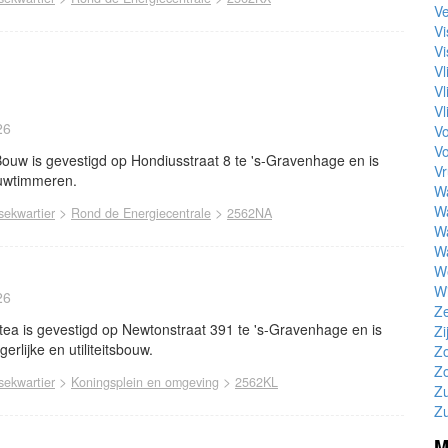
V
Vi
V
Vl
Vl
V
26
Vo
V
w is gevestigd op Hondiusstraat 8 te 's-Gravenhage en is
Vr
ouwtimmeren.
W
W
>
>
ekwartier
Rond de Energiecentrale
2562NA
W
Wa
W
Wi
26
Ze
tea is gevestigd op Newtonstraat 391 te 's-Gravenhage en is
Zi
erlijke en utiliteitsbouw.
Z
Zo
>
>
ekwartier
Koningsplein en omgeving
2562KL
Zu
Zu
M