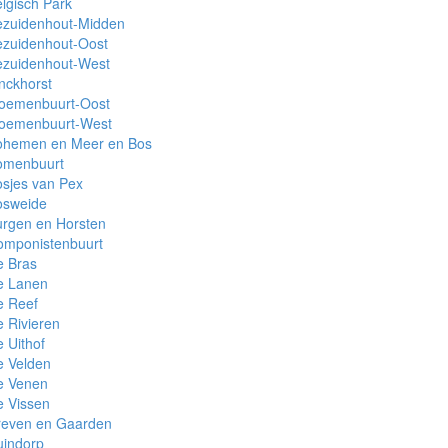
lgisch Park
ezuidenhout-Midden
ezuidenhout-Oost
ezuidenhout-West
nckhorst
loemenbuurt-Oost
loemenbuurt-West
ohemen en Meer en Bos
omenbuurt
sjes van Pex
osweide
urgen en Horsten
omponistenbuurt
e Bras
e Lanen
e Reef
 Rivieren
 Uithof
e Velden
e Venen
e Vissen
reven en Gaarden
uindorp