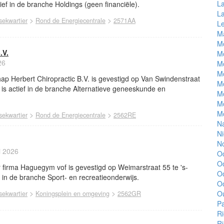
La
ief in de branche Holdings (geen financiële).
L
>
>
ekwartier
Rond de Energiecentrale
2571AA
L
Ma
M
.V.
Mo
26
M
Mo
p Herbert Chiropractic B.V. is gevestigd op Van Swindenstraat
M
is actief in de branche Alternatieve geneeskunde en
M
M
M
>
>
ekwartier
Rond de Energiecentrale
2562RE
N
N
No
i 2026
O
O
firma Haguegym vof is gevestigd op Weimarstraat 55 te 's-
Oo
 in de branche Sport- en recreatieonderwijs.
O
>
>
O
ekwartier
Koningsplein en omgeving
2562GR
Pa
Ri
Ri