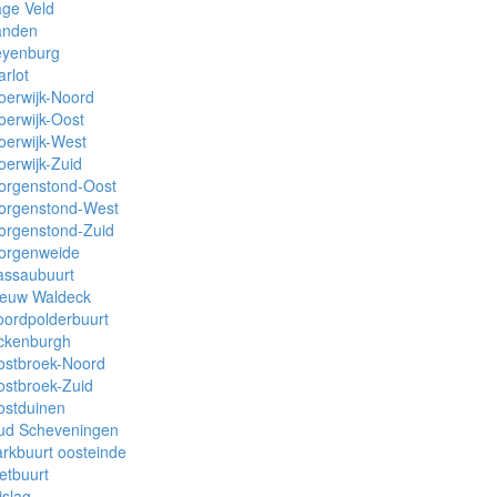
ge Veld
anden
eyenburg
rlot
oerwijk-Noord
erwijk-Oost
oerwijk-West
erwijk-Zuid
orgenstond-Oost
orgenstond-West
orgenstond-Zuid
orgenweide
assaubuurt
ieuw Waldeck
ordpolderbuurt
ckenburgh
ostbroek-Noord
stbroek-Zuid
ostduinen
ud Scheveningen
rkbuurt oosteinde
etbuurt
jslag