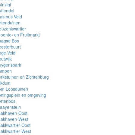
inzigt
ttendel
rasmus Veld
ykenduinen
euzenkwartier
oente- en Fruitmarkt
aagse Bos
esterbuurt
oge Veld
utwijk
uygenspark
ampen
rketuinen en Zichtenburg
jkduin
om Loosduinen
ningsplein en omgeving
ortenbos
aayenstein
aakhaven-Oost
aakhaven-West
akkwartier-Oost
akkwartier-West