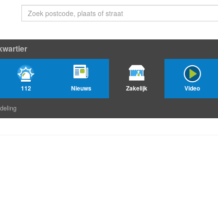
wartier
112
Nieuws
Zakelijk
Video
deling