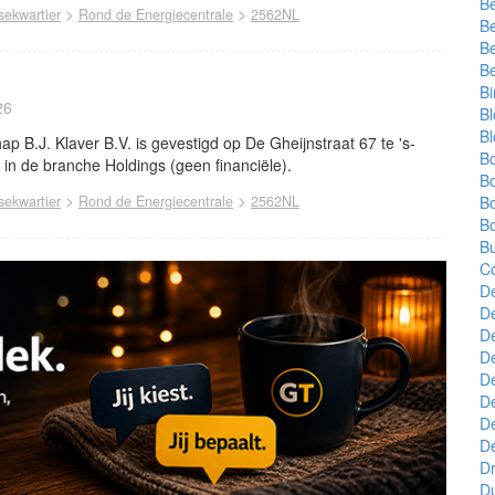
Be
>
>
ekwartier
Rond de Energiecentrale
2562NL
B
B
B
Bi
26
B
B
p B.J. Klaver B.V. is gevestigd op De Gheijnstraat 67 te 's-
B
 in de branche Holdings (geen financiële).
B
>
>
ekwartier
Rond de Energiecentrale
2562NL
Bo
B
B
C
D
D
D
De
De
D
D
D
D
D