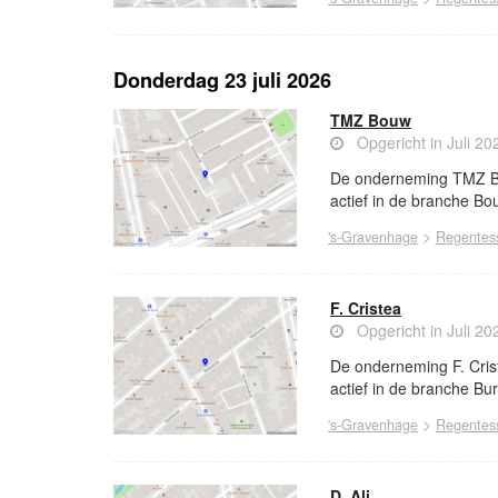
Donderdag 23 juli 2026
TMZ Bouw
Opgericht in Juli 20
De onderneming TMZ Bou
actief in de branche B
>
's-Gravenhage
Regentess
F. Cristea
Opgericht in Juli 20
De onderneming F. Cris
actief in de branche Burg
>
's-Gravenhage
Regentess
D. Ali