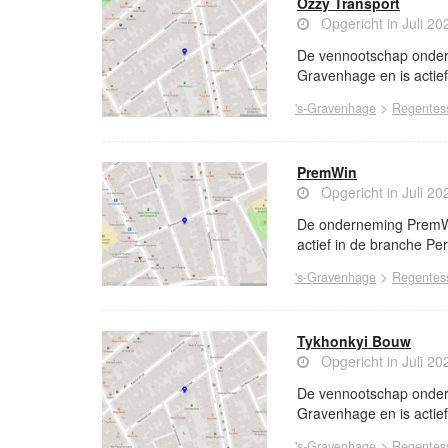
Ozzy Transport
Opgericht in Juli 20
De vennootschap onder 
Gravenhage en is actief 
>
's-Gravenhage
Regentess
PremWin
Opgericht in Juli 20
De onderneming PremWin
actief in de branche Pe
>
's-Gravenhage
Regentess
Tykhonkyi Bouw
Opgericht in Juli 20
De vennootschap onder 
Gravenhage en is actief 
>
's-Gravenhage
Regentess