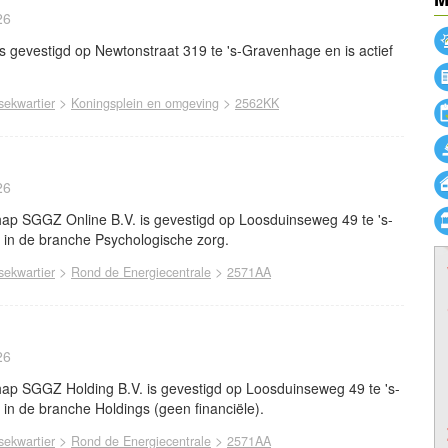
26
s gevestigd op Newtonstraat 319 te 's-Gravenhage en is actief
>
>
ekwartier
Koningsplein en omgeving
2562KK
26
ap SGGZ Online B.V. is gevestigd op Loosduinseweg 49 te 's-
 in de branche Psychologische zorg.
>
>
ekwartier
Rond de Energiecentrale
2571AA
26
ap SGGZ Holding B.V. is gevestigd op Loosduinseweg 49 te 's-
 in de branche Holdings (geen financiële).
>
>
ekwartier
Rond de Energiecentrale
2571AA