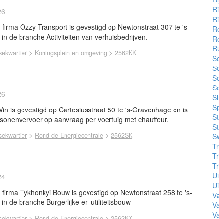
Ri
26
Ri
firma Ozzy Transport is gevestigd op Newtonstraat 307 te 's-
Ro
in de branche Activiteiten van verhuisbedrijven.
R
R
>
>
ekwartier
Koningsplein en omgeving
2562KK
S
Sc
Sc
Sc
26
Si
Sp
 is gevestigd op Cartesiusstraat 50 te 's-Gravenhage en is
S
rsonenvervoer op aanvraag per voertuig met chauffeur.
St
>
>
ekwartier
Rond de Energiecentrale
2562SK
Sw
Tr
Tr
Tr
U
24
Ui
firma Tykhonkyi Bouw is gevestigd op Newtonstraat 258 te 's-
Va
in de branche Burgerlijke en utiliteitsbouw.
V
Va
>
>
ekwartier
Rond de Energiecentrale
2562KX