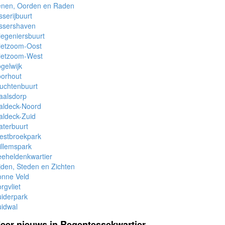
enen, Oorden en Raden
sserijbuurt
issershaven
iegeniersbuurt
ietzoom-Oost
lietzoom-West
gelwijk
oorhout
uchtenbuurt
aalsdorp
aldeck-Noord
aldeck-Zuid
terbuurt
estbroekpark
llemspark
eheldenkwartier
jden, Steden en Zichten
onne Veld
rgvliet
iderpark
idwal
eer nieuws in Regentessekwartier