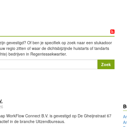
zijn gevestigd? Of ben je specifiek op zoek naar een stukadoor
w regio zitten of waar de dichtsbijzijnde huistarts of tandarts
chte) bedrijven in Regentessekwartier.
V.
B
26
ap WorkFlow Connect B.V. is gevestigd op De Gheijnstraat 67
Ar
actief in de branche Uitzendbureaus.
A