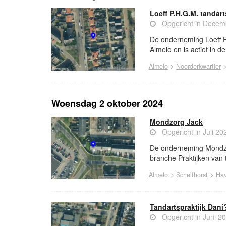
Loeff P.H.G.M. tandart
Opgericht in Decem
De onderneming Loeff P
Almelo en is actief in d
>
Almelo
Noorderkwartier
Woensdag 2 oktober 2024
Mondzorg Jack
Opgericht in Juli 20
De onderneming Mondzor
branche Praktijken van 
>
>
Almelo
Schelfhorst
Hav
Tandartspraktijk Dani?
Opgericht in Juni 2