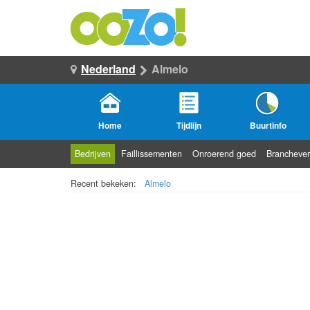
Nederland
Almelo
Home
Tijdlijn
Buurtinfo
Bedrijven
Faillissementen
Onroerend goed
Branchever
Recent bekeken:
Almelo