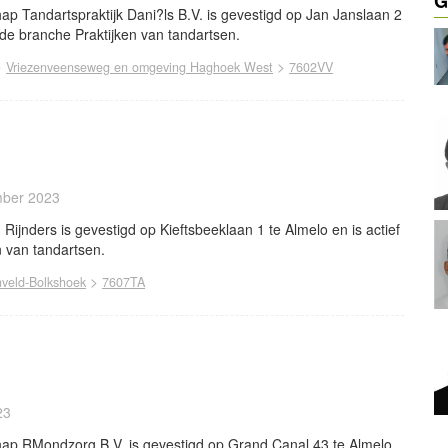
G
p Tandartspraktijk Dani?ls B.V. is gevestigd op Jan Janslaan 2
n de branche Praktijken van tandartsen.
>
>
Vriezenveenseweg en omgeving Haghoek West
7602VV
mber 2023
ijnders is gevestigd op Kieftsbeeklaan 1 te Almelo en is actief
n van tandartsen.
>
nveld-Bolkshoek
7607TA
23
ap RMondzorg B.V. is gevestigd op Grand Canal 43 te Almelo