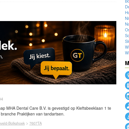
B
De
H
Ni
No
O
Sc
Sl
W
W
M
04
ap MHA Dental Care B.V. is gevestigd op Kieftsbeeklaan 1 te
e branche Praktijken van tandartsen.
>
nveld-Bolkshoek
7607TA