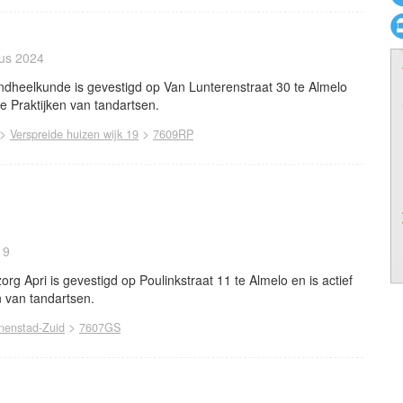
tus 2024
heelkunde is gevestigd op Van Lunterenstraat 30 te Almelo
he Praktijken van tandartsen.
>
>
Verspreide huizen wijk 19
7609RP
19
 Apri is gevestigd op Poulinkstraat 11 te Almelo en is actief
n van tandartsen.
>
nenstad-Zuid
7607GS