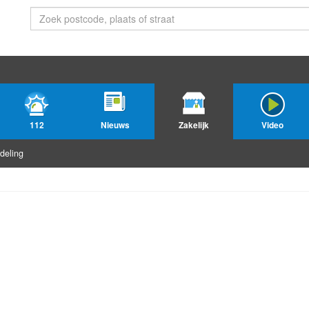
112
Nieuws
Zakelijk
Video
deling