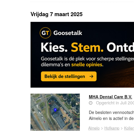
Vrijdag 7 maart 2025
MHA Dental Care B.V.
Opgericht in Juli 20
De besloten vennootsch
Almelo en is actief in d
>
>
Almelo
Hofkamp
Kolle