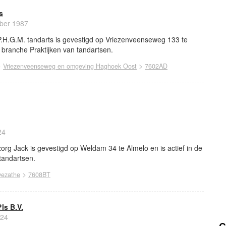
s
ber 1987
.H.G.M. tandarts is gevestigd op Vriezenveenseweg 133 te
e branche Praktijken van tandartsen.
>
>
Vriezenveenseweg en omgeving Haghoek Oost
7602AD
24
g Jack is gevestigd op Weldam 34 te Almelo en is actief in de
tandartsen.
>
ezathe
7608BT
ls B.V.
024