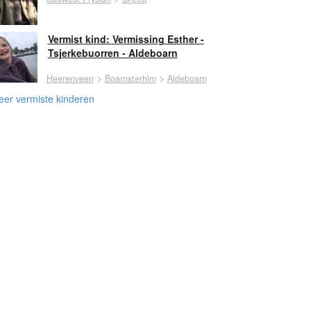
Vermist kind: Vermissing Esther -
Tsjerkebuorren - Aldeboarn
>
>
Heerenveen
Boarnsterhim
Aldeboarn
er vermiste kinderen