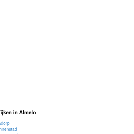
ijken in Almelo
adorp
innenstad