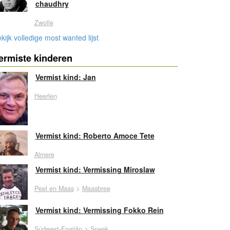
chaudhry
Zwolle
kijk volledige most wanted lijst
ermiste kinderen
Vermist kind: Jan
Heerlen
Vermist kind: Roberto Amoce Tete
Almere
Vermist kind: Vermissing Miroslaw
>
Peel en Maas
Maasbree
Vermist kind: Vermissing Fokko Rein
>
Súdwest-Fryslân
Sneek