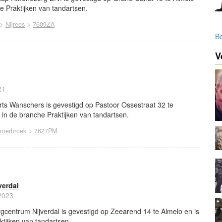
he Praktijken van tandartsen.
>
>
Nijrees
7609ZA
Be
V
21
s Wanschers is gevestigd op Pastoor Ossestraat 32 te
f in de branche Praktijken van tandartsen.
>
rnerbroek
7627PM
verdal
2023
entrum Nijverdal is gevestigd op Zeearend 14 te Almelo en is
ktijken van tandartsen.