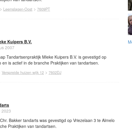
>
>
Leemslagen-Oost
7609PT
eke Kuipers B.V.
Me
tus 2007
p Tandartsenpraktijk Mieke Kuipers B.V. is gevestigd op
 en is actief in de branche Praktijken van tandartsen.
>
>
Verspreide huizen wijk 12
7602DJ
darts
i 2023
Chr. Bakker tandarts was gevestigd op Vriezelaan 3 te Almelo
nche Praktijken van tandartsen.