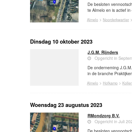
De besloten vennootscha
te Almelo en is actief i
>
Almelo
Noorderkwartier
Dinsdag 10 oktober 2023
J.G.M. Rijnders
Opgericht in Septe
De onderneming J.G.M. R
in de branche Praktijke
>
>
Almelo
Hofkamp
Kolle
Woensdag 23 augustus 2023
RMondzorg B.V.
Opgericht in Juli 20
De besloten vennootsch