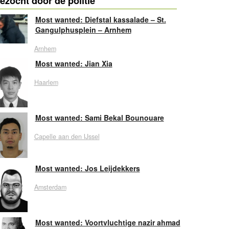
ezocht door de politie
Most wanted: Diefstal kassalade – St.
Gangulphusplein – Arnhem
Arnhem
Most wanted: Jian Xia
Haarlem
Most wanted: Sami Bekal Bounouare
Capelle aan den IJssel
Most wanted: Jos Leijdekkers
Amsterdam
Most wanted: Voortvluchtige nazir ahmad