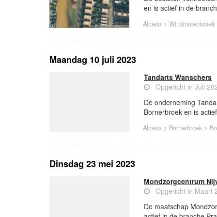
en is actief in de branc
>
Almelo
Windmolenbroek
Maandag 10 juli 2023
Tandarts Wanschers
Opgericht in Juli 20
De onderneming Tandart
Bornerbroek en is actie
>
>
Almelo
Bornerbroek
Bo
Dinsdag 23 mei 2023
Mondzorgcentrum Nij
Opgericht in Maart 
De maatschap Mondzorgc
actief in de branche Pra