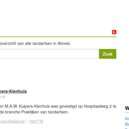
overzicht van alle tandartsen in Almelo.
pers-Kienhuis
018
n M.A.W. Kuipers-Kienhuis was gevestigd op Hospitaalweg 2 te
W
 de branche Praktijken van tandartsen.
A
>
nveld-Bolkshoek
7607TW
B