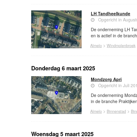
LH Tandheelkunde
Opgericht in Augus
De onderneming LH Tand
en is actief in de branc
>
Almelo
Windmolenbroek
Donderdag 6 maart 2025
Mondzorg Apri
Opgericht in Juli 20
De onderneming Mondzorg
in de branche Praktijke
>
>
Almelo
Binnenstad
Bin
Woensdag 5 maart 2025