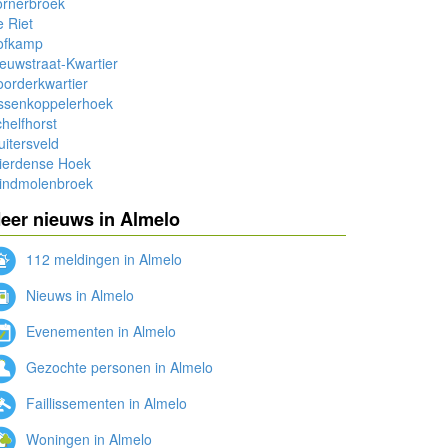
ornerbroek
 Riet
ofkamp
euwstraat-Kwartier
orderkwartier
ssenkoppelerhoek
helfhorst
uitersveld
ierdense Hoek
indmolenbroek
eer nieuws in Almelo
112 meldingen in Almelo
Nieuws in Almelo
Evenementen in Almelo
Gezochte personen in Almelo
Faillissementen in Almelo
Woningen in Almelo