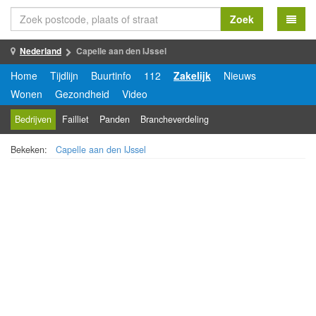
Zoek
Nederland
Capelle aan den IJssel
Home
Tijdlijn
Buurtinfo
112
Zakelijk
Nieuws
Wonen
Gezondheid
Video
Bedrijven
Failliet
Panden
Brancheverdeling
Bekeken:
Capelle aan den IJssel