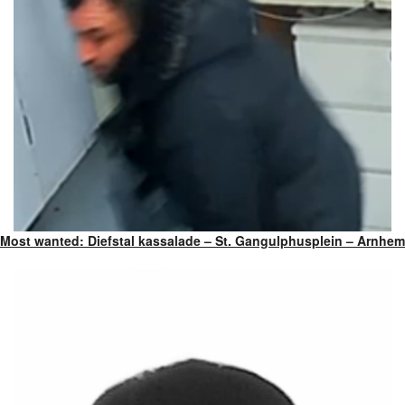
Most wanted: Diefstal kassalade – St. Gangulphusplein – Arnhem