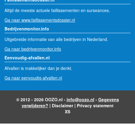
Altijd de meeste actuele faillissementen en surseances.
Ga naar www.faillissementsdossier.nl
Bedrijvenmonitor.info
Uitgebreide informatie van alle bedrijven in Nederland.
Ga naar bedrijvenmonitor.info
Eenvoudig-afvallen.nl
Afvallen is makkelijker dan je denkt.
Ga naar eenvoudig-afvallen.nl
© 2012 - 2026 OOZO.nl -
info@oozo.nl
-
Gegevens
verwijderen?
|
Disclaimer
|
Privacy statement
XS