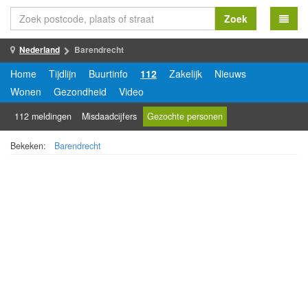
Zoek
Nederland
Barendrecht
Home
Tijdlijn
Buurtinfo
112
Zakelijk
Nieuws
Wonen
Gezondheid
Video
112 meldingen
Misdaadcijfers
Gezochte personen
Bekeken:
Barendrecht