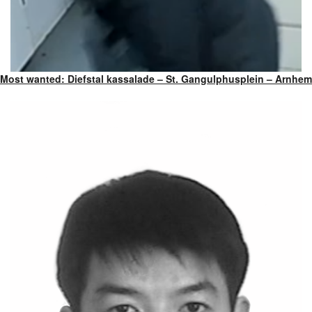
Most wanted: Diefstal kassalade – St. Gangulphusplein – Arnhem