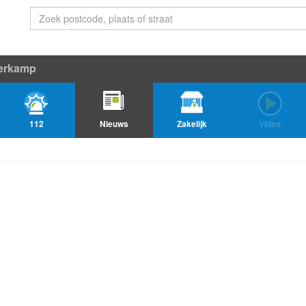
verkamp
112
Nieuws
Zakelijk
Video