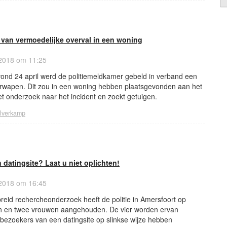
n van vermoedelijke overval in een woning
2018 om 11:25
ond 24 april werd de politiemeldkamer gebeld in verband een
rwapen. Dit zou in een woning hebben plaatsgevonden aan het
oet onderzoek naar het incident en zoekt getuigen.
ilverkamp
 datingsite? Laat u niet oplichten!
 2018 om 16:45
reid rechercheonderzoek heeft de politie in Amersfoort op
 en twee vrouwen aangehouden. De vier worden ervan
bezoekers van een datingsite op slinkse wijze hebben