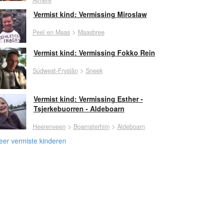
Vermist kind: Vermissing Miroslaw
>
Peel en Maas
Maasbree
Vermist kind: Vermissing Fokko Rein
>
Súdwest-Fryslân
Sneek
Vermist kind: Vermissing Esther -
Tsjerkebuorren - Aldeboarn
>
>
Heerenveen
Boarnsterhim
Aldeboarn
er vermiste kinderen