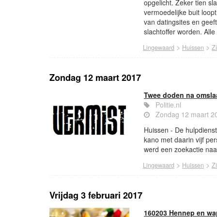
opgelicht. Zeker tien sla
vermoedelijke buit loop
van datingsites en gee
slachtoffer worden. All
>
>
Lingewaard
Huissen
Z
Zondag 12 maart 2017
Twee doden na omsla
Politie.nl
Zondag 12 maart 2
Huissen - De hulpdiens
kano met daarin vijf p
werd een zoekactie naa
>
>
Lingewaard
Huissen
Z
Vrijdag 3 februari 2017
160203 Hennep en w