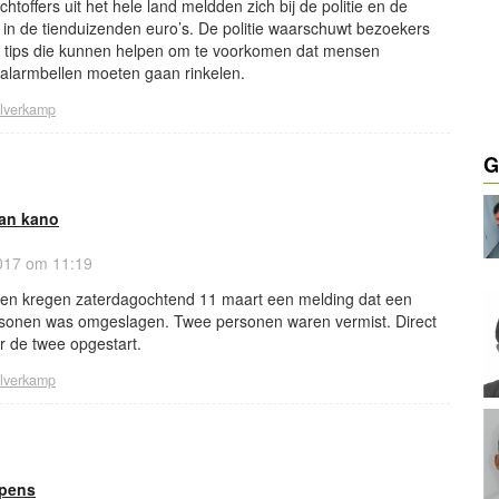
chtoffers uit het hele land meldden zich bij de politie en de
t in de tienduizenden euro’s. De politie waarschuwt bezoekers
ft tips die kunnen helpen om te voorkomen dat mensen
e alarmbellen moeten gaan rinkelen.
ilverkamp
G
an kano
017 om 11:19
ten kregen zaterdagochtend 11 maart een melding dat een
ersonen was omgeslagen. Twee personen waren vermist. Direct
r de twee opgestart.
ilverkamp
apens