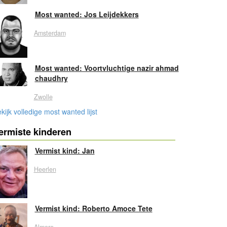
Most wanted: Jos Leijdekkers
Amsterdam
Most wanted: Voortvluchtige nazir ahmad
chaudhry
Zwolle
kijk volledige most wanted lijst
ermiste kinderen
Vermist kind: Jan
Heerlen
Vermist kind: Roberto Amoce Tete
Almere