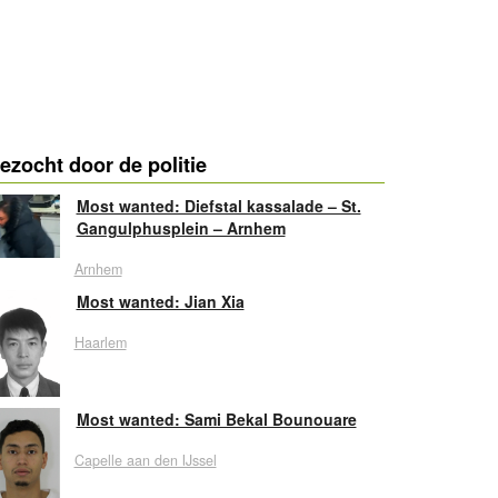
ezocht door de politie
Most wanted: Diefstal kassalade – St.
Gangulphusplein – Arnhem
Arnhem
Most wanted: Jian Xia
Haarlem
Most wanted: Sami Bekal Bounouare
Capelle aan den IJssel