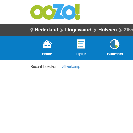
Nederland
Lingewaard
Huissen
Zil
Home
Tijdlijn
Buurtinfo
Recent bekeken:
Zilverkamp