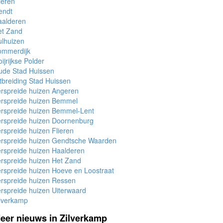
ieren
endt
aalderen
et Zand
lhuizen
ommerdijk
ijrijkse Polder
ude Stad Huissen
tbreiding Stad Huissen
rspreide huizen Angeren
erspreide huizen Bemmel
rspreide huizen Bemmel-Lent
rspreide huizen Doornenburg
rspreide huizen Flieren
erspreide huizen Gendtsche Waarden
rspreide huizen Haalderen
rspreide huizen Het Zand
rspreide huizen Hoeve en Loostraat
rspreide huizen Ressen
rspreide huizen Uiterwaard
lverkamp
eer nieuws in Zilverkamp