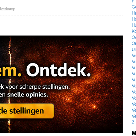
Fl
G
ilverkamp
H
H
Hu
K
Oo
O
Ui
Ve
V
Ve
Ve
Ve
V
Ve
Ve
Ve
Ve
Ve
Zi
M