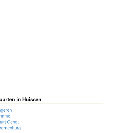
uurten in Huissen
ngeren
emmel
urt Gendt
oornenburg