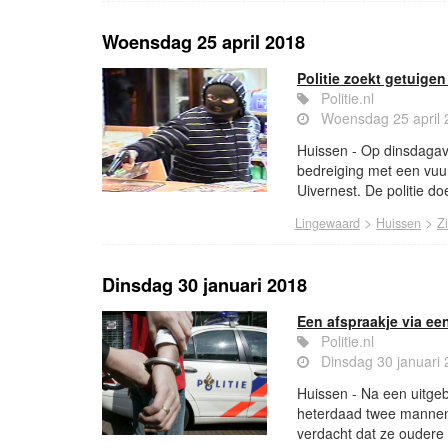
Woensdag 25 april 2018
Politie zoekt getuige
Politie.nl
Woensdag 25 april 
Huissen - Op dinsdagav
bedreiging met een vuu
Uivernest. De politie d
>
>
Lingewaard
Huissen
Z
Dinsdag 30 januari 2018
Een afspraakje via een
Politie.nl
Dinsdag 30 januari
Huissen - Na een uitgeb
heterdaad twee mannen
verdacht dat ze oudere 