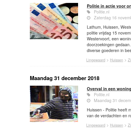
Politie in actie voor
Politie.nl
Zaterdag 16 novem
Lathum, Huissen, Weste
politie vrijdag 15 nove
Westervoort, een woning
doorzoekingen gedaan.
diverse goederen in be
>
>
Lingewaard
Huissen
Z
Maandag 31 december 2018
Overval in een woning
Politie.nl
Maandag 31 decemb
Huissen - Politie heef
van de verdachten en ro
>
>
Lingewaard
Huissen
Z