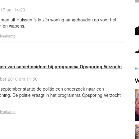
2017 om 14:23
 man uit Huissen is in zijn woning aangehouden op voor het
n en wapens.
ilverkamp
igen van schietincident bij programma Opsporing Verzocht
Be
er 2016 om 11:56
V
 september startte de politie een onderzoek naar een
oning. De politie vraagt in het programma Opsporing Verzocht
ilverkamp