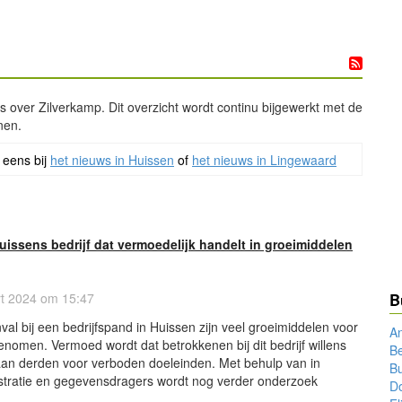
ws over Zilverkamp. Dit overzicht wordt continu bijgewerkt met de
nen.
 eens bij
het nieuws in Huissen
of
het nieuws in Lingewaard
 Huissens bedrijf dat vermoedelijk handelt in groeimiddelen
t 2024 om 15:47
B
val bij een bedrijfspand in Huissen zijn veel groeimiddelen voor
A
enomen. Vermoed wordt dat betrokkenen bij dit bedrijf willens
B
aan derden voor verboden doeleinden. Met behulp van in
Bu
tratie en gegevensdragers wordt nog verder onderzoek
D