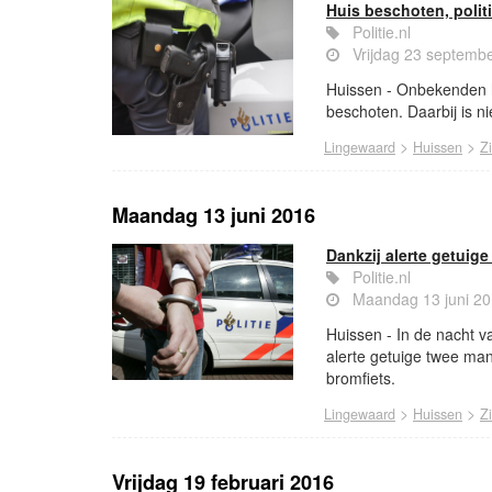
Huis beschoten, polit
Politie.nl
Vrijdag 23 septemb
Huissen - Onbekenden h
beschoten. Daarbij is n
>
>
Lingewaard
Huissen
Z
Maandag 13 juni 2016
Dankzij alerte getui
Politie.nl
Maandag 13 juni 20
Huissen - In de nacht v
alerte getuige twee ma
bromfiets.
>
>
Lingewaard
Huissen
Z
Vrijdag 19 februari 2016