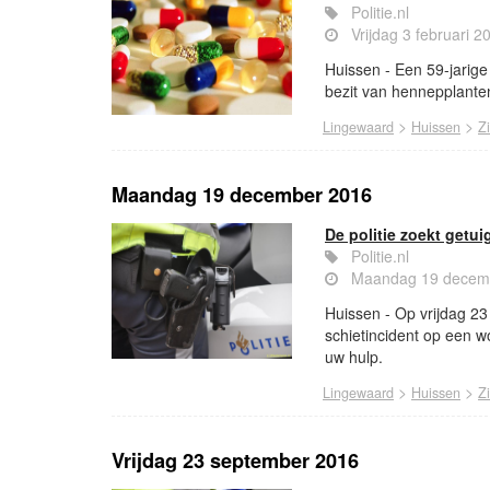
Politie.nl
Vrijdag 3 februari 
Huissen - Een 59-jarige
bezit van hennepplante
>
>
Lingewaard
Huissen
Z
Maandag 19 december 2016
De politie zoekt getu
Politie.nl
Maandag 19 decemb
Huissen - Op vrijdag 23
schietincident op een w
uw hulp.
>
>
Lingewaard
Huissen
Z
Vrijdag 23 september 2016