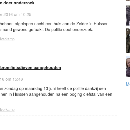
ie doet onderzoek
er 2016 om 10:25
ebben afgelopen nacht een huis aan de Zolder in Huissen
iemand gewond geraakt. De politie doet onderzoek.
ilverkamp
ge bromfietsdieven aangehouden
16 om 15:46
Me
an zondag op maandag 13 juni heeft de politie dankzij een
nnen in Huissen aangehouden na een poging diefstal van een
ilverkamp