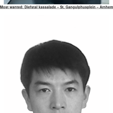
Most wanted: Diefstal kassalade – St. Gangulphusplein – Arnhem