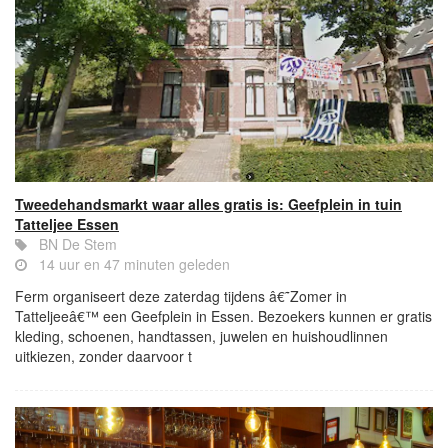
Tweedehandsmarkt waar alles gratis is: Geefplein in tuin
Tatteljee Essen
BN De Stem
14 uur en 47 minuten geleden
Ferm organiseert deze zaterdag tijdens â€˜Zomer in
Tatteljeeâ€™ een Geefplein in Essen. Bezoekers kunnen er gratis
kleding, schoenen, handtassen, juwelen en huishoudlinnen
uitkiezen, zonder daarvoor t