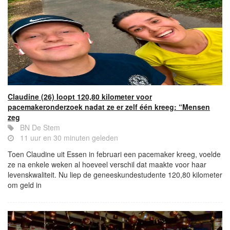
Claudine (26) loopt 120,80 kilometer voor
pacemakeronderzoek nadat ze er zelf één kreeg: “Mensen
zeg
BN De Stem
11 uur en 30 minuten geleden
Toen Claudine uit Essen in februari een pacemaker kreeg, voelde
ze na enkele weken al hoeveel verschil dat maakte voor haar
levenskwaliteit. Nu liep de geneeskundestudente 120,80 kilometer
om geld in