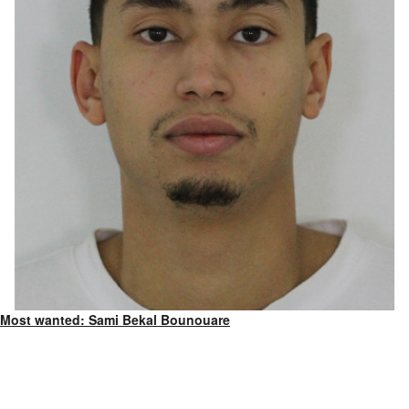
Most wanted: Sami Bekal Bounouare