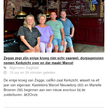
Zegge zegt zijn enige kroeg niet echt vaarwel: dorpsgenoten
nemen Kerkzicht over en dat maakt Marcel
Algemeen Dagblad
15 uur en 39 minuten geleden
De enige kroeg van Zegge, cafÃ©-zaal Kerkzicht, wisselt na elf
jaar van eigenaar. Kasteleins Marcel Nieuwdorp (60) en Marielle
Broeren (56) beginnen aan een nieuw avontuur bij de
zuiderburen. â€žOnze