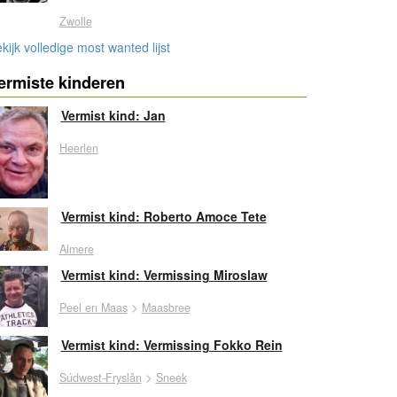
Zwolle
kijk volledige most wanted lijst
ermiste kinderen
Vermist kind: Jan
Heerlen
Vermist kind: Roberto Amoce Tete
Almere
Vermist kind: Vermissing Miroslaw
>
Peel en Maas
Maasbree
Vermist kind: Vermissing Fokko Rein
>
Súdwest-Fryslân
Sneek