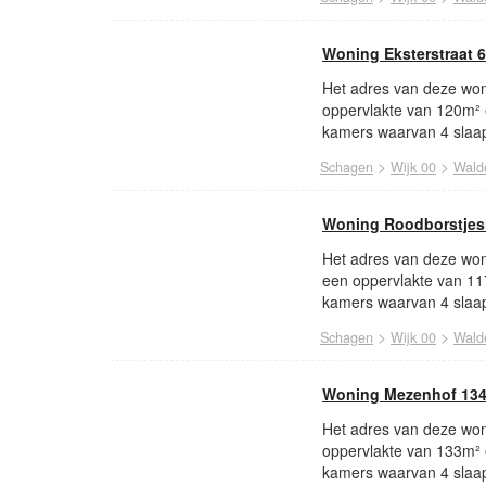
Woning Eksterstraat 
Het adres van deze woni
oppervlakte van 120m² 
kamers waarvan 4 slaap
>
>
Schagen
Wijk 00
Wald
Woning Roodborstjes
Het adres van deze won
een oppervlakte van 11
kamers waarvan 4 slaap
>
>
Schagen
Wijk 00
Wald
Woning Mezenhof 13
Het adres van deze won
oppervlakte van 133m² 
kamers waarvan 4 slaap