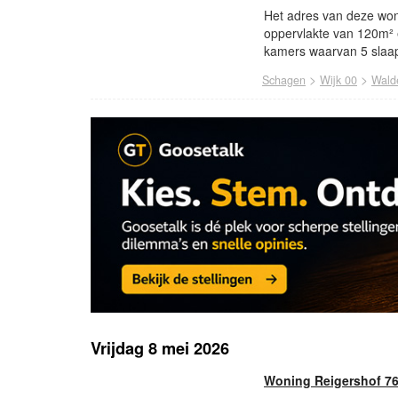
Het adres van deze woni
oppervlakte van 120m² 
kamers waarvan 5 slaap
>
>
Schagen
Wijk 00
Wald
Vrijdag 8 mei 2026
Woning Reigershof 7