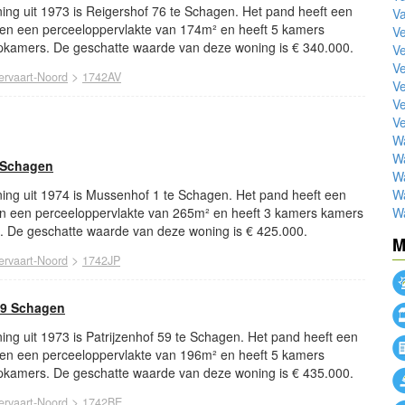
ing uit 1973 is Reigershof 76 te Schagen. Het pand heeft een
V
en een perceeloppervlakte van 174m² en heeft 5 kamers
Ve
kamers. De geschatte waarde van deze woning is € 340.000.
Ve
Ve
>
ervaart-Noord
1742AV
Ve
Ve
Ve
W
W
 Schagen
Wa
W
ing uit 1974 is Mussenhof 1 te Schagen. Het pand heeft een
W
n een perceeloppervlakte van 265m² en heeft 3 kamers kamers
 De geschatte waarde van deze woning is € 425.000.
M
>
ervaart-Noord
1742JP
59 Schagen
ng uit 1973 is Patrijzenhof 59 te Schagen. Het pand heeft een
en een perceeloppervlakte van 196m² en heeft 5 kamers
kamers. De geschatte waarde van deze woning is € 435.000.
>
ervaart-Noord
1742BE