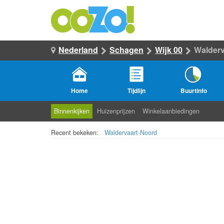
Nederland
Schagen
Wijk 00
Walderv
Home
Tijdlijn
Buurtinfo
Binnenkijken
Huizenprijzen
Winkelaanbiedingen
Recent bekeken:
Waldervaart-Noord