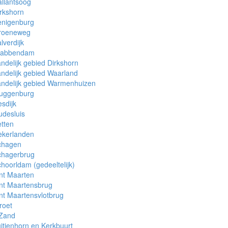
llantsoog
rkshorn
enigenburg
roeneweg
lverdijk
rabbendam
ndelijk gebied Dirkshorn
ndelijk gebied Waarland
ndelijk gebied Warmenhuizen
uggenburg
sdijk
desluis
tten
ekerlanden
chagen
chagerbrug
hoorldam (gedeeltelijk)
nt Maarten
nt Maartensbrug
nt Maartensvlotbrug
roet
 Zand
itjenhorn en Kerkbuurt