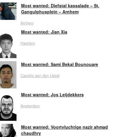
Most wanted: Diefstal kassalade – St.
Gangulphusplein – Arnhem
Arnhem
Most wanted: Jian Xia
Haarlem
Most wanted: Sami Bekal Bounouare
Capelle aan den IJssel
Most wanted: Jos Leijdekkers
Amsterdam
Most wanted: Voortvluchtige nazir ahmad
chaudhry