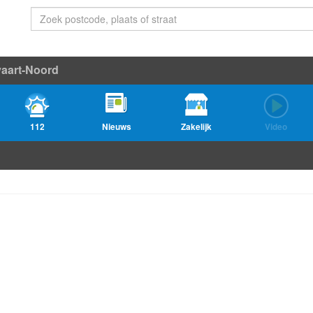
aart-Noord
112
Nieuws
Zakelijk
Video