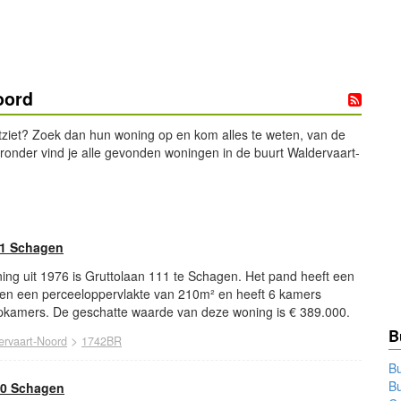
oord
tziet? Zoek dan hun woning op en kom alles te weten, van de
eronder vind je alle gevonden woningen in de buurt Waldervaart-
11 Schagen
ing uit 1976 is Gruttolaan 111 te Schagen. Het pand heeft een
en een perceeloppervlakte van 210m² en heeft 6 kamers
kamers. De geschatte waarde van deze woning is € 389.000.
B
>
ervaart-Noord
1742BR
B
Bu
20 Schagen