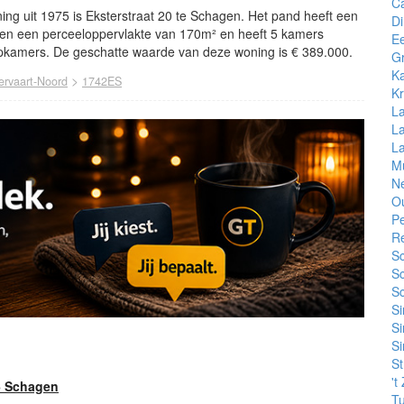
Ca
ng uit 1975 is Eksterstraat 20 te Schagen. Het pand heeft een
Di
en een perceeloppervlakte van 170m² en heeft 5 kamers
E
kamers. De geschatte waarde van deze woning is € 389.000.
G
Ka
>
ervaart-Noord
1742ES
K
La
La
La
M
Ne
Ou
Pe
R
S
S
Sc
Si
Si
Si
St
't
6 Schagen
Tu