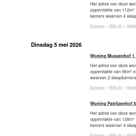
Het adres van deze won
oppervlakte van 112m² 
kamers waarvan 4 slaap
>
>
Schagen
Wijk 00
Wald
Dinsdag 5 mei 2026
Woning Mussenhof 1
Het adres van deze won
oppervlakte van 96m² e
waarvan 2 slaapkamers.
>
>
Schagen
Wijk 00
Wald
Woning Patrijzenhof 
Het adres van deze woni
oppervlakte van 128m² 
kamers waarvan 4 slaap
>
>
Schagen
Wijk 00
Wald