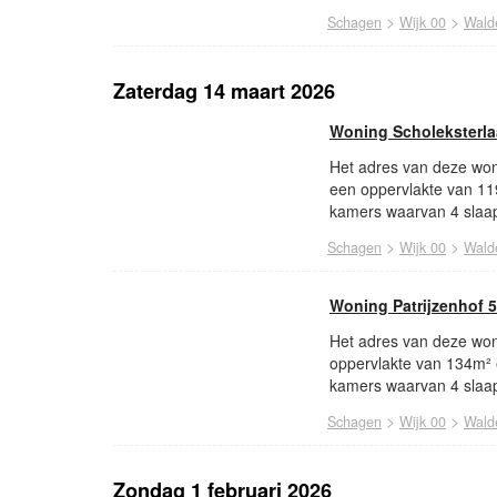
>
>
Schagen
Wijk 00
Wald
Zaterdag 14 maart 2026
Woning Scholeksterl
Het adres van deze woni
een oppervlakte van 11
kamers waarvan 4 slaap
>
>
Schagen
Wijk 00
Wald
Woning Patrijzenhof 
Het adres van deze woni
oppervlakte van 134m² 
kamers waarvan 4 slaap
>
>
Schagen
Wijk 00
Wald
Zondag 1 februari 2026