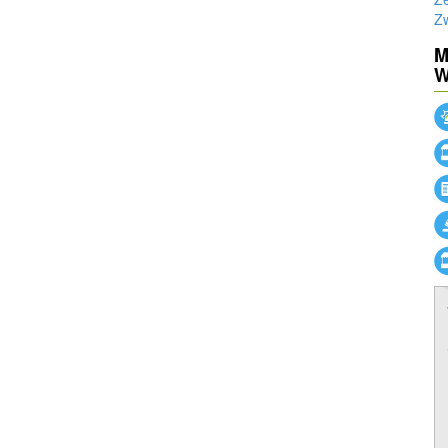
Z
M
W