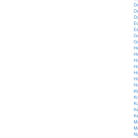
D
De
Do
Ed
Es
G
Gr
H
He
Ho
H
Ho
H
H
Kl
Kr
Ku
K
Kw
Mo
M
N