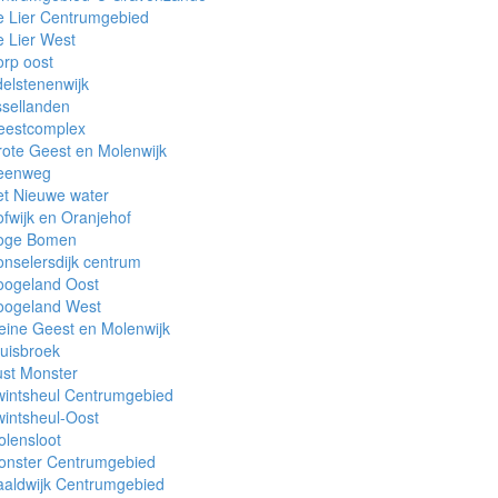
e Lier Centrumgebied
 Lier West
rp oost
elstenenwijk
sellanden
eestcomplex
ote Geest en Molenwijk
eenweg
t Nieuwe water
fwijk en Oranjehof
oge Bomen
nselersdijk centrum
oogeland Oost
oogeland West
eine Geest en Molenwijk
uisbroek
st Monster
wintsheul Centrumgebied
intsheul-Oost
lensloot
onster Centrumgebied
aaldwijk Centrumgebied