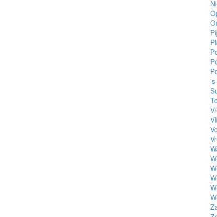
Ni
Op
O
Pi
Pl
Po
Po
P
's
Su
Te
V/
Vl
Vo
V
W
W
We
W
W
W
Za
Z