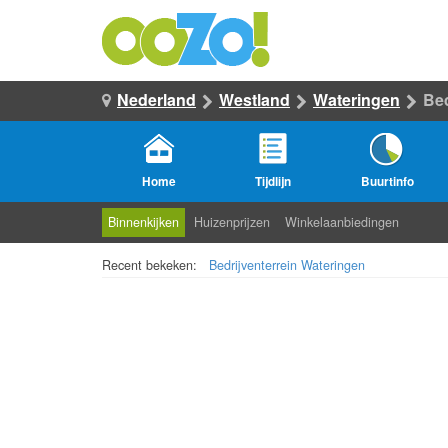
Nederland
Westland
Wateringen
Bed
Home
Tijdlijn
Buurtinfo
Binnenkijken
Huizenprijzen
Winkelaanbiedingen
Recent bekeken:
Bedrijventerrein Wateringen