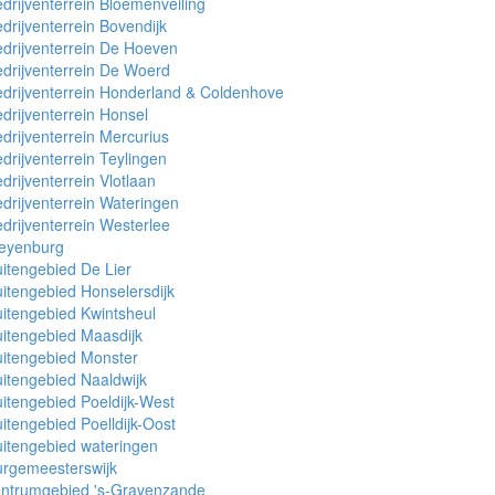
drijventerrein Bloemenveiling
drijventerrein Bovendijk
drijventerrein De Hoeven
drijventerrein De Woerd
drijventerrein Honderland & Coldenhove
drijventerrein Honsel
drijventerrein Mercurius
drijventerrein Teylingen
drijventerrein Vlotlaan
drijventerrein Wateringen
drijventerrein Westerlee
leyenburg
itengebied De Lier
itengebied Honselersdijk
itengebied Kwintsheul
itengebied Maasdijk
itengebied Monster
itengebied Naaldwijk
itengebied Poeldijk-West
itengebied Poelldijk-Oost
itengebied wateringen
urgemeesterswijk
entrumgebied 's-Gravenzande