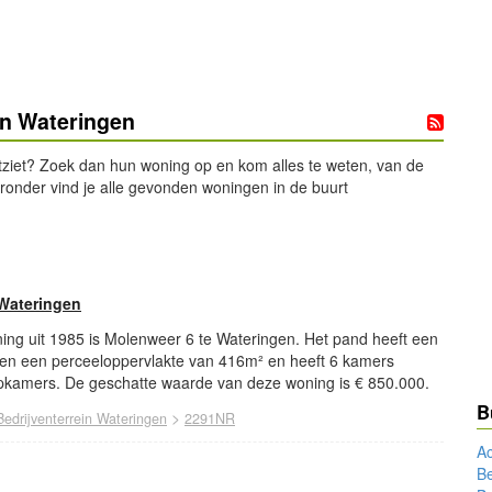
in Wateringen
tziet? Zoek dan hun woning op en kom alles te weten, van de
eronder vind je alle gevonden woningen in de buurt
Wateringen
ing uit 1985 is Molenweer 6 te Wateringen. Het pand heeft een
en een perceeloppervlakte van 416m² en heeft 6 kamers
kamers. De geschatte waarde van deze woning is € 850.000.
B
>
Bedrijventerrein Wateringen
2291NR
Ac
Be