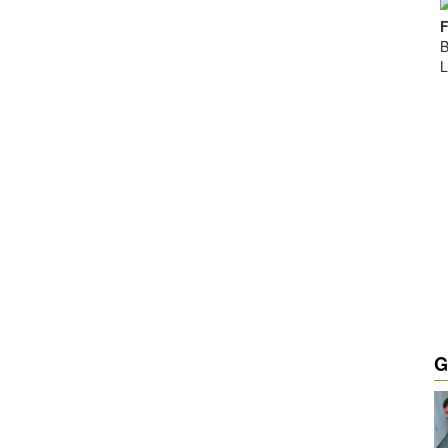
F
B
L
G