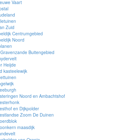
euwe Vaart
stal
udeland
jletuinen
an Zuid
eldijk Centrumgebied
eldijk Noord
olanen
-Gravenzande Buitengebied
ydervelt
r Heijde
d kasteelewijk
iettuinen
gelwijk
reeburgh
ateringen Noord en Ambachtshof
esterhonk
sthof en Dijkpolder
estlandse Zoom De Duinen
oerdblok
oonkern maasdijk
ndevelt
eehelden van Oranje