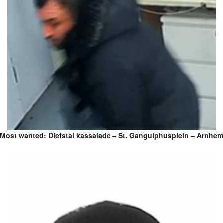
Most wanted: Diefstal kassalade – St. Gangulphusplein – Arnhem