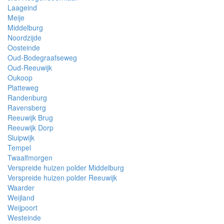
Laageind
Meije
Middelburg
Noordzijde
Oosteinde
Oud-Bodegraafseweg
Oud-Reeuwijk
Oukoop
Platteweg
Randenburg
Ravensberg
Reeuwijk Brug
Reeuwijk Dorp
Sluipwijk
Tempel
Twaalfmorgen
Verspreide huizen polder Middelburg
Verspreide huizen polder Reeuwijk
Waarder
Weijland
Weijpoort
Westeinde