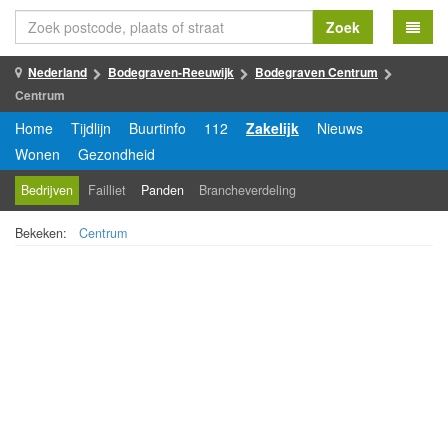
Zoek
Nederland
Bodegraven-Reeuwijk
Bodegraven Centrum
Centrum
Home
Tijdlijn
Buurtinfo
112
Zakelijk
Nieuws
Wonen
Gezondheid
Bedrijven
Failliet
Panden
Brancheverdeling
Bekeken:
Centrum