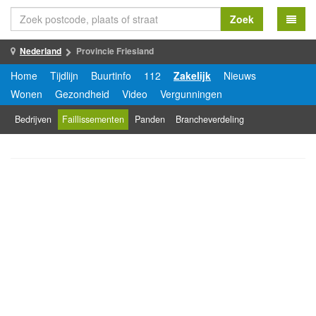
Zoek
Nederland
Provincie Friesland
Home
Tijdlijn
Buurtinfo
112
Zakelijk
Nieuws
Wonen
Gezondheid
Video
Vergunningen
Bedrijven
Faillissementen
Panden
Brancheverdeling