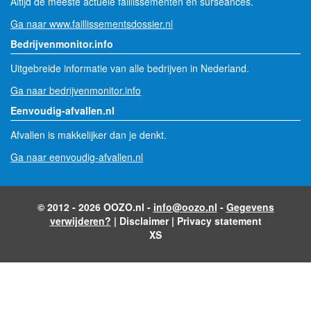
Altijd de meeste actuele faillissementen en surseances.
Ga naar www.faillissementsdossier.nl
Bedrijvenmonitor.info
Uitgebreide informatie van alle bedrijven in Nederland.
Ga naar bedrijvenmonitor.info
Eenvoudig-afvallen.nl
Afvallen is makkelijker dan je denkt.
Ga naar eenvoudig-afvallen.nl
© 2012 - 2026 OOZO.nl -
info@oozo.nl
-
Gegevens
verwijderen?
|
Disclaimer
|
Privacy statement
XS